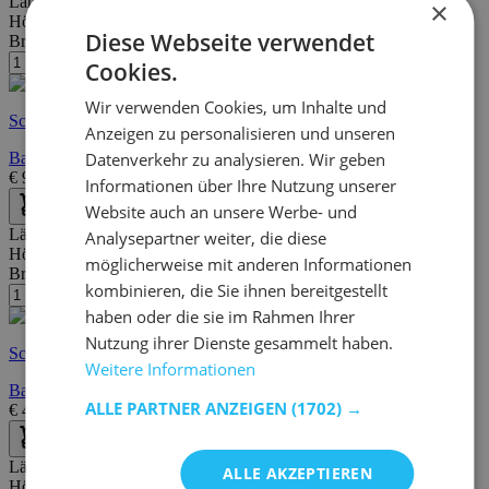
Länge:
30 cm
×
Höhe:
64 cm
Diese Webseite verwendet
Breite/Tiefe:
18 cm
Cookies.
Wir verwenden Cookies, um Inhalte und
Schnelle Lieferung
Anzeigen zu personalisieren und unseren
Datenverkehr zu analysieren. Wir geben
Badezimmerregal Malvo 30cm - Eiche
€
98,95
€
145,00
Informationen über Ihre Nutzung unserer
Website auch an unsere Werbe- und
Länge:
40 cm
Analysepartner weiter, die diese
Höhe:
86 cm
möglicherweise mit anderen Informationen
Breite/Tiefe:
22 cm
kombinieren, die Sie ihnen bereitgestellt
haben oder die sie im Rahmen Ihrer
Nutzung ihrer Dienste gesammelt haben.
Schnelle Lieferung
Weitere Informationen
Badregal Barkley | 40 x 22 x 86 cm | Weiß
ALLE PARTNER ANZEIGEN
(1702) →
€
49,95
€
72,00
Länge:
30 cm
ALLE AKZEPTIEREN
Höhe:
300 cm