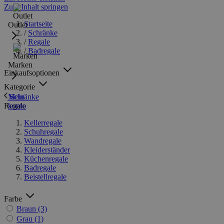
Zum Inhalt springen
Startseite
Outlet
/
Schränke
/
Regale
/
Badregale
Marken
Einkaufsoptionen
Kategorie
Schränke
Mein
Regale
konto
Kellerregale
Schuhregale
Wandregale
Kleiderständer
Küchenregale
Badregale
Beistellregale
Farbe
Braun
(3)
Grau
(1)