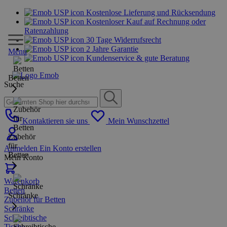
Kostenlose Lieferung und Rücksendung
Kostenloser Kauf auf Rechnung oder
Ratenzahlung
30 Tage Widerrufsrecht
2 Jahre Garantie
Menu
Kundenservice & gute Beratung
Betten
Suche
Kontaktieren sie uns
Mein Wunschzettel
Zubehör
für
Anmelden
Ein Konto erstellen
Betten
Mein Konto
Warenkorb
Betten
Schränke
Zubehör für Betten
Schränke
Schreibtische
Tische