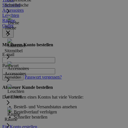
Sitzmöbel
Schreibtische
Accessoires
Leuchten
Räume
Outlet
Tische
Mit Ihrem Konto bestellen
Sitzmöbel
E-mail
Passwort
Accessoires
Passwort vergessen?
Anmelden
Als neuer Kunde bestellen
Leuchten
Das Erstellen eines Kontos hat viele Vorteile:
Bestell- und Versandstatus ansehen
Bestellverlauf verfolgen
Schneller bestellen
Räume
Ein Konto erstellen