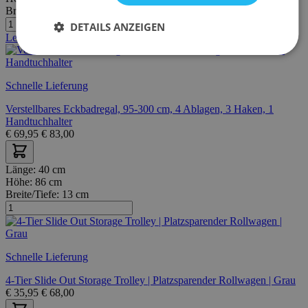
Breite/Tiefe:
30 cm
DETAILS ANZEIGEN
Letzte Stücke
Schnelle Lieferung
Verstellbares Eckbadregal, 95-300 cm, 4 Ablagen, 3 Haken, 1
Handtuchhalter
€
69,95
€
83,00
Länge:
40 cm
Höhe:
86 cm
Breite/Tiefe:
13 cm
Schnelle Lieferung
4-Tier Slide Out Storage Trolley | Platzsparender Rollwagen | Grau
€
35,95
€
68,00