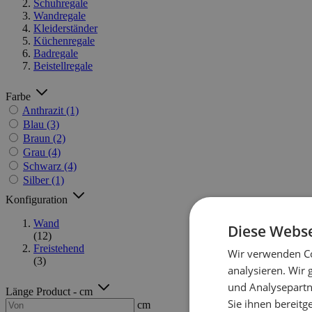
Schuhregale
Wandregale
Kleiderständer
Küchenregale
Badregale
Beistellregale
Farbe
Anthrazit
(1)
Blau
(3)
Braun
(2)
Grau
(4)
Schwarz
(4)
Silber
(1)
Konfiguration
Wand
Diese Webse
(12)
Freistehend
Wir verwenden Co
(3)
analysieren. Wir
und Analysepartn
Länge Product - cm
Sie ihnen bereitg
cm