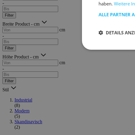
-
haben.
Weitere I
ALLE PARTNER 
Filter
Breite Product - cm
cm
DETAILS ANZ
-
Filter
Höhe Product - cm
cm
-
Filter
Stil
Industrial
(8)
Modern
(5)
Skandinavisch
(2)