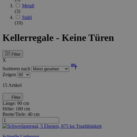
Metall
(3)
Stahl
(10)
Kellerregale - Keine Türen
Filter
X
Sortieren nach
Zeigen
15
Artikel
Filter
Länge:
90 cm
Höhe:
180 cm
Breite/Tiefe:
40 cm
Schnelle Lieferung