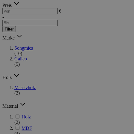
Preis
€
-
Filter
Marke
Songmics
(10)
Galico
(5)
Holz
Massivholz
(2)
Material
Holz
(2)
MDF
(3)