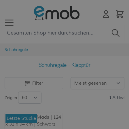
Zum Inhalt springen
Schuhregale
Schuhregale - Klapptür
Filter
1
Artikel
Zeigen
Letzte Stücke