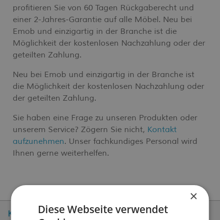
profitieren Sie von 60 Tagen Rückgaberecht und
einer 2-Jahres-Garantie auf alle Möbel. Neu bei
Emob und einzigartig in der Branche ist die
Möglichkeit der kostenlosen Nachzahlung oder der
geteilten Zahlung.
Neu bei Emob und einzigartig in der Branche ist
die Möglichkeit der kostenlosen Nachzahlung oder
der geteilten Zahlung.
Sie haben eine Frage zu unseren Produkten oder
unserem Service? Zögern Sie nicht,
Kontakt
aufzunehmen
. Unser fachkundiges Personal wird
Ihnen gerne weiterhelfen.
×
Diese Webseite verwendet
Kundenservice