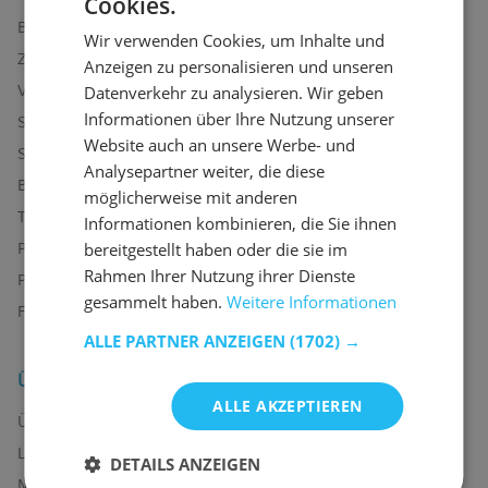
Cookies.
Bestellen bei Emob
Wir verwenden Cookies, um Inhalte und
Zahlungsmöglichkeiten
Anzeigen zu personalisieren und unseren
Datenverkehr zu analysieren. Wir geben
Versand und Lieferung
Informationen über Ihre Nutzung unserer
Service und Garantie
Website auch an unsere Werbe- und
Stornieren oder retournieren
Analysepartner weiter, die diese
Beschwerde
möglicherweise mit anderen
Tipps zur Montage
Informationen kombinieren, die Sie ihnen
bereitgestellt haben oder die sie im
Pflegehinweise
Rahmen Ihrer Nutzung ihrer Dienste
Paswort Vergessen?
gesammelt haben.
Weitere Informationen
FAQ
ALLE PARTNER ANZEIGEN
(1702) →
Über uns
ALLE AKZEPTIEREN
Über uns
Lager
DETAILS ANZEIGEN
Marken