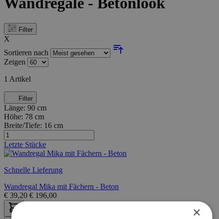
Wandregale - Betonlook
Filter
X
Sortieren nach
Zeigen
1
Artikel
Filter
Länge:
90 cm
Höhe:
78 cm
Breite/Tiefe:
16 cm
Letzte Stücke
Schnelle Lieferung
Wandregal Mika mit Fächern - Beton
€
39,20
€
196,00
×