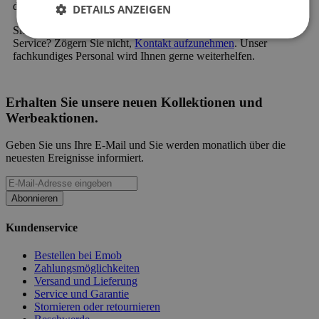
der kostenlosen Nachzahlung oder der geteilten Zahlung.
DETAILS ANZEIGEN
Sie haben eine Frage zu unseren Produkten oder unserem
Service? Zögern Sie nicht,
Kontakt aufzunehmen
. Unser
fachkundiges Personal wird Ihnen gerne weiterhelfen.
Erhalten Sie unsere neuen Kollektionen und
Werbeaktionen.
Geben Sie uns Ihre E-Mail und Sie werden monatlich über die
neuesten Ereignisse informiert.
Abonnieren
Kundenservice
Bestellen bei Emob
Zahlungsmöglichkeiten
Versand und Lieferung
Service und Garantie
Stornieren oder retournieren