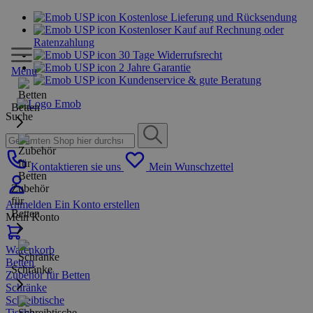
Kostenlose Lieferung und Rücksendung
Kostenloser Kauf auf Rechnung oder
Ratenzahlung
30 Tage Widerrufsrecht
2 Jahre Garantie
Menu
Kundenservice & gute Beratung
Betten
Suche
Kontaktieren sie uns
Mein Wunschzettel
Zubehör
für
Anmelden
Ein Konto erstellen
Betten
Mein Konto
Warenkorb
Betten
Schränke
Zubehör für Betten
Schränke
Schreibtische
Tische