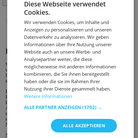
Diese Webseite verwendet
Filter
Cookies.
Wir verwenden Cookies, um Inhalte und
Anzeigen zu personalisieren und unseren
Datenverkehr zu analysieren. Wir geben
Informationen über Ihre Nutzung unserer
Kaufen?
Website auch an unsere Werbe- und
Analysepartner weiter, die diese
Sind Sie auf der Suche nach Wandregale - Betonlook? Dann
möglicherweise mit anderen Informationen
werden Sie bei Emob, Ihrem Online-Möbelshop, garantiert
kombinieren, die Sie ihnen bereitgestellt
finden. In unserem riesigen Sortiment finden Sie mehr als 10.000
haben oder die sie im Rahmen Ihrer
schöne Möbel und stimmungsvolle Wohndekorationsprodukte.
Nutzung ihrer Dienste gesammelt haben.
Ihr neues Lieblingsprodukt aus der Kategorie Wandregale -
Weitere Informationen
Betonlook wird schnell und preiswert verschickt. Viele unserer
Produkte sind sofort verfügbar und werden schnell geliefert.
ALLE PARTNER ANZEIGEN
(1702) →
Außerdem profitieren Sie von 60 Tagen Rückgaberecht und
einer 2-Jahres-Garantie auf alle Möbel. Neu bei Emob und
einzigartig in der Branche ist die Möglichkeit der kostenlosen
Nachzahlung oder der geteilten Zahlung.
ALLE AKZEPTIEREN
Neu bei Emob und einzigartig in der Branche ist die Möglichkeit