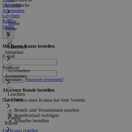
Sitzmöbel
Schreibtische
Accessoires
Leuchten
Räume
Outlet
Tische
Mit Ihrem Konto bestellen
Sitzmöbel
E-mail
Passwort
Accessoires
Passwort vergessen?
Anmelden
Als neuer Kunde bestellen
Leuchten
Das Erstellen eines Kontos hat viele Vorteile:
Bestell- und Versandstatus ansehen
Bestellverlauf verfolgen
Schneller bestellen
Räume
Ein Konto erstellen