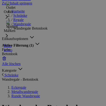
Zum Inhalt springen
Startseite
Outlet
/
Schränke
/
Regale
/
Wandregale
/
Wandregale Betonlook
Marken
Einkaufsoptionen
Aktive Filterung
(1)
Mein
Farbe
konto
Betonlook
Alle löschen
Kategorie
Schränke
Wandregale - Betonlook
Eckregale
Metallwandregale
Runde Wandregale