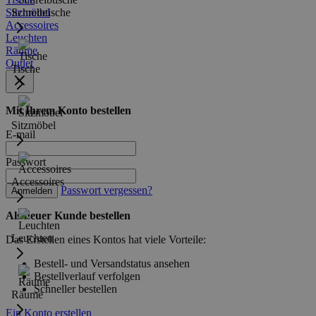
Sitzmöbel
Schreibtische
Accessoires
Leuchten
Räume
Outlet
Tische
Mit Ihrem Konto bestellen
Sitzmöbel
E-mail
Passwort
Accessoires
Passwort vergessen?
Anmelden
Als neuer Kunde bestellen
Leuchten
Das Erstellen eines Kontos hat viele Vorteile:
Bestell- und Versandstatus ansehen
Bestellverlauf verfolgen
Schneller bestellen
Räume
Ein Konto erstellen