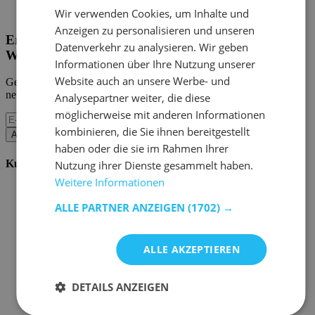
Home Emob
|
Mein Konto
Wir verwenden Cookies, um Inhalte und
Anzeigen zu personalisieren und unseren
Erhalten Sie unsere neuen Kollektionen und
Datenverkehr zu analysieren. Wir geben
Werbeaktionen.
Informationen über Ihre Nutzung unserer
Website auch an unsere Werbe- und
Geben Sie uns Ihre E-Mail und Sie werden monatlich über die
neuesten Ereignisse informiert.
Analysepartner weiter, die diese
möglicherweise mit anderen Informationen
kombinieren, die Sie ihnen bereitgestellt
Abonnieren
haben oder die sie im Rahmen Ihrer
Kundenservice
Nutzung ihrer Dienste gesammelt haben.
Weitere Informationen
Bestellen bei Emob
Zahlungsmöglichkeiten
ALLE PARTNER ANZEIGEN
(1702) →
Versand und Lieferung
Service und Garantie
Stornieren oder retournieren
ALLE AKZEPTIEREN
Beschwerde
Tipps zur Montage
Pflegehinweise
DETAILS ANZEIGEN
Paswort Vergessen?
FAQ