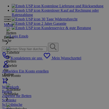
Kostenlose Lieferung und Rücksendung
Kostenloser Kauf auf Rechnung oder
Ratenzahlung
30 Tage Widerrufsrecht
2 Jahre Garantie
Menu
Kundenservice & gute Beratung
Betten
Suche
Kontaktieren sie uns
Mein Wunschzettel
Zubehör
für
Anmelden
Ein Konto erstellen
Betten
Mein Konto
Warenkorb
Betten
Schränke
Zubehör für Betten
Schränke
Schreibtische
Tische