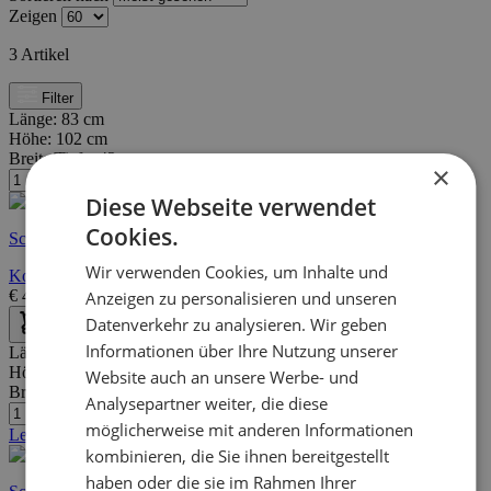
Zeigen
3
Artikel
Filter
Länge:
83 cm
Höhe:
102 cm
Breite/Tiefe:
42 cm
×
Diese Webseite verwendet
Cookies.
Schnelle Lieferung
Wir verwenden Cookies, um Inhalte und
Kommode Dudek 83cm mit 2 Türen und 1 Schublade - weiß
€
435,00
€
694,00
Anzeigen zu personalisieren und unseren
Datenverkehr zu analysieren. Wir geben
Informationen über Ihre Nutzung unserer
Länge:
80 cm
Höhe:
85 cm
Website auch an unsere Werbe- und
Breite/Tiefe:
50 cm
Analysepartner weiter, die diese
möglicherweise mit anderen Informationen
Letzte Stücke
kombinieren, die Sie ihnen bereitgestellt
haben oder die sie im Rahmen Ihrer