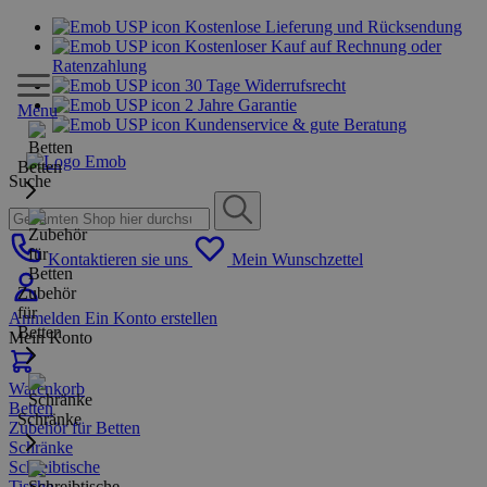
Kostenlose Lieferung und Rücksendung
Kostenloser Kauf auf Rechnung oder
Ratenzahlung
30 Tage Widerrufsrecht
2 Jahre Garantie
Menu
Kundenservice & gute Beratung
Betten
Suche
Kontaktieren sie uns
Mein Wunschzettel
Zubehör
für
Anmelden
Ein Konto erstellen
Betten
Mein Konto
Warenkorb
Betten
Schränke
Zubehör für Betten
Schränke
Schreibtische
Tische