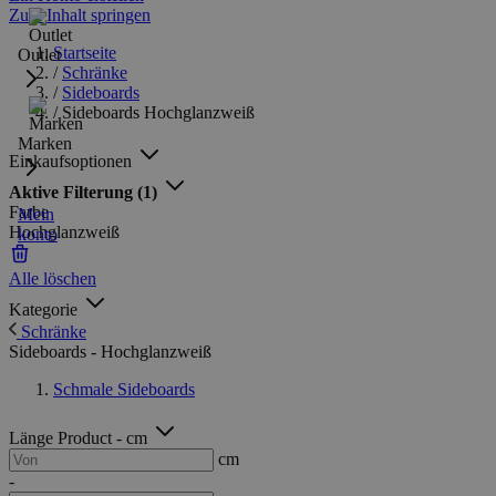
Zum Inhalt springen
Startseite
Outlet
/
Schränke
/
Sideboards
/
Sideboards Hochglanzweiß
Marken
Einkaufsoptionen
Aktive Filterung
(1)
Farbe
Mein
Hochglanzweiß
konto
Alle löschen
Kategorie
Schränke
Sideboards - Hochglanzweiß
Schmale Sideboards
Länge Product - cm
cm
-