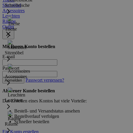
Sitzmöbel
Schreibtische
Accessoires
Leuchten
Räume
Outlet
Tische
Mit Ihrem Konto bestellen
Sitzmöbel
E-mail
Passwort
Accessoires
Passwort vergessen?
Anmelden
Als neuer Kunde bestellen
Leuchten
Das Erstellen eines Kontos hat viele Vorteile:
Bestell- und Versandstatus ansehen
Bestellverlauf verfolgen
Schneller bestellen
Räume
Ein Konto erstellen