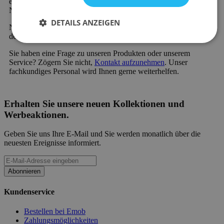
einzigartig in der Branche ist die Möglichkeit der kostenlosen
Nachzahlung oder der geteilten Zahlung.
DETAILS ANZEIGEN
Neu bei Emob und einzigartig in der Branche ist die Möglichkeit
der kostenlosen Nachzahlung oder der geteilten Zahlung.
Sie haben eine Frage zu unseren Produkten oder unserem
Service? Zögern Sie nicht,
Kontakt aufzunehmen
. Unser
fachkundiges Personal wird Ihnen gerne weiterhelfen.
Erhalten Sie unsere neuen Kollektionen und
Werbeaktionen.
Geben Sie uns Ihre E-Mail und Sie werden monatlich über die
neuesten Ereignisse informiert.
Abonnieren
Kundenservice
Bestellen bei Emob
Zahlungsmöglichkeiten