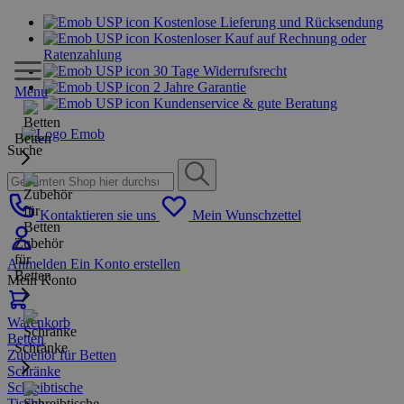
Kostenlose Lieferung und Rücksendung
Kostenloser Kauf auf Rechnung oder
Ratenzahlung
30 Tage Widerrufsrecht
2 Jahre Garantie
Menu
Kundenservice & gute Beratung
Betten
Suche
Kontaktieren sie uns
Mein Wunschzettel
Zubehör
für
Anmelden
Ein Konto erstellen
Betten
Mein Konto
Warenkorb
Betten
Schränke
Zubehör für Betten
Schränke
Schreibtische
Tische