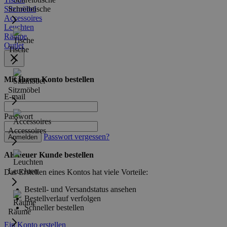
Sitzmöbel
Schreibtische
Accessoires
Leuchten
Räume
Outlet
Tische
Mit Ihrem Konto bestellen
Sitzmöbel
E-mail
Passwort
Accessoires
Passwort vergessen?
Anmelden
Als neuer Kunde bestellen
Leuchten
Das Erstellen eines Kontos hat viele Vorteile:
Bestell- und Versandstatus ansehen
Bestellverlauf verfolgen
Schneller bestellen
Räume
Ein Konto erstellen