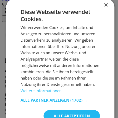
×
€
225,00
€
398,00
Diese Webseite verwendet
Cookies.
Filter
Wir verwenden Cookies, um Inhalte und
Anzeigen zu personalisieren und unseren
Datenverkehr zu analysieren. Wir geben
Informationen über Ihre Nutzung unserer
Website auch an unsere Werbe- und
Analysepartner weiter, die diese
Kaufen?
möglicherweise mit anderen Informationen
kombinieren, die Sie ihnen bereitgestellt
Sind Sie auf der Suche nach Sideboards - Multicolor? Dann
werden Sie bei Emob, Ihrem Online-Möbelshop, garantiert
haben oder die sie im Rahmen Ihrer
finden. In unserem riesigen Sortiment finden Sie mehr als 10.000
Nutzung ihrer Dienste gesammelt haben.
schöne Möbel und stimmungsvolle Wohndekorationsprodukte.
Weitere Informationen
Ihr neues Lieblingsprodukt aus der Kategorie Sideboards -
Multicolor wird schnell und preiswert verschickt. Viele unserer
ALLE PARTNER ANZEIGEN
(1702) →
Produkte sind sofort verfügbar und werden schnell geliefert.
Außerdem profitieren Sie von 60 Tagen Rückgaberecht und
einer 2-Jahres-Garantie auf alle Möbel. Neu bei Emob und
ALLE AKZEPTIEREN