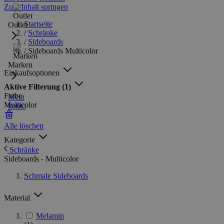
Zum Inhalt springen
Startseite
Outlet
/
Schränke
/
Sideboards
/
Sideboards Multicolor
Marken
Einkaufsoptionen
Aktive Filterung
(1)
Farbe
Mein
Multicolor
konto
Alle löschen
Kategorie
Schränke
Sideboards - Multicolor
Schmale Sideboards
Material
Melamin