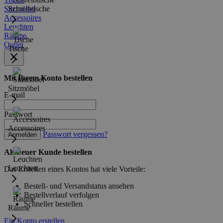
Sitzmöbel
Schreibtische
Accessoires
Leuchten
Räume
Outlet
Tische
Mit Ihrem Konto bestellen
Sitzmöbel
E-mail
Passwort
Accessoires
Passwort vergessen?
Anmelden
Als neuer Kunde bestellen
Leuchten
Das Erstellen eines Kontos hat viele Vorteile:
Bestell- und Versandstatus ansehen
Bestellverlauf verfolgen
Schneller bestellen
Räume
Ein Konto erstellen