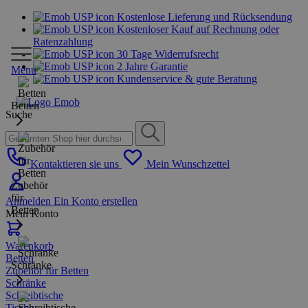
Kostenlose Lieferung und Rücksendung
Kostenloser Kauf auf Rechnung oder
Ratenzahlung
30 Tage Widerrufsrecht
2 Jahre Garantie
Menu
Kundenservice & gute Beratung
Betten
Suche
Kontaktieren sie uns
Mein Wunschzettel
Zubehör
für
Anmelden
Ein Konto erstellen
Betten
Mein Konto
Warenkorb
Betten
Schränke
Zubehör für Betten
Schränke
Schreibtische
Tische