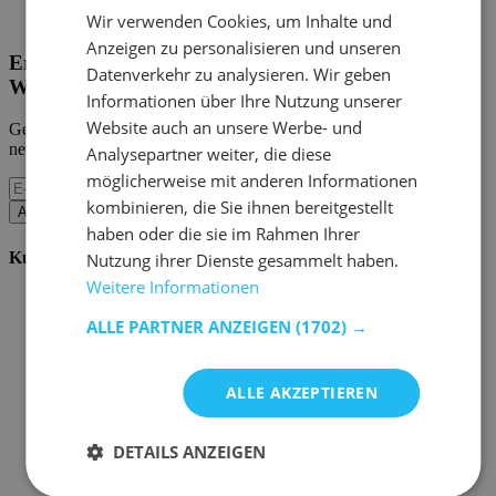
Home Emob
|
Mein Konto
Wir verwenden Cookies, um Inhalte und
Anzeigen zu personalisieren und unseren
Erhalten Sie unsere neuen Kollektionen und
Datenverkehr zu analysieren. Wir geben
Werbeaktionen.
Informationen über Ihre Nutzung unserer
Website auch an unsere Werbe- und
Geben Sie uns Ihre E-Mail und Sie werden monatlich über die
neuesten Ereignisse informiert.
Analysepartner weiter, die diese
möglicherweise mit anderen Informationen
kombinieren, die Sie ihnen bereitgestellt
Abonnieren
haben oder die sie im Rahmen Ihrer
Kundenservice
Nutzung ihrer Dienste gesammelt haben.
Weitere Informationen
Bestellen bei Emob
Zahlungsmöglichkeiten
ALLE PARTNER ANZEIGEN
(1702) →
Versand und Lieferung
Service und Garantie
Stornieren oder retournieren
ALLE AKZEPTIEREN
Beschwerde
Tipps zur Montage
Pflegehinweise
DETAILS ANZEIGEN
Paswort Vergessen?
FAQ