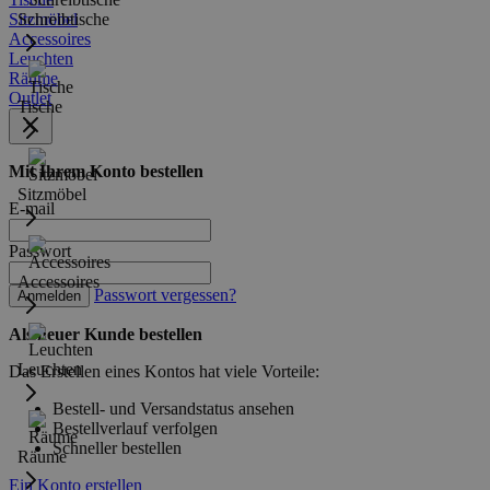
Sitzmöbel
Schreibtische
Accessoires
Leuchten
Räume
Outlet
Tische
Mit Ihrem Konto bestellen
Sitzmöbel
E-mail
Passwort
Accessoires
Passwort vergessen?
Anmelden
Als neuer Kunde bestellen
Leuchten
Das Erstellen eines Kontos hat viele Vorteile:
Bestell- und Versandstatus ansehen
Bestellverlauf verfolgen
Schneller bestellen
Räume
Ein Konto erstellen