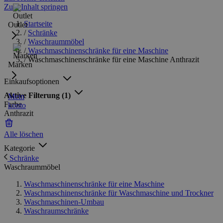
Zum Inhalt springen
Startseite
Outlet
/
Schränke
/
Waschraummöbel
/
Waschmaschinenschränke für eine Maschine
/
Waschmaschinenschränke für eine Maschine Anthrazit
Marken
Einkaufsoptionen
Aktive Filterung
(1)
Mein
Farbe
konto
Anthrazit
Alle löschen
Kategorie
Schränke
Waschraummöbel
Waschmaschinenschränke für eine Maschine
Waschmaschinenschränke für Waschmaschine und Trockner
Waschmaschinen-Umbau
Waschraumschränke