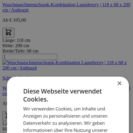
Waschmaschinenschrank-Kombination Laundreezy | 118 x 68 x 200
cm | Anthrazit
Ab
€
105,00
Länge:
118 cm
Höhe:
200 cm
Breite/Tiefe:
68 cm
Schnelle Lieferung
×
Waschmaschinenschrank-Kombination Laundreezy | 118 x 68 x 200
Diese Webseite verwendet
cm | Anthrazit
Cookies.
Ab
€
105,00
Wir verwenden Cookies, um Inhalte und
Anzeigen zu personalisieren und unseren
Datenverkehr zu analysieren. Wir geben
Länge:
168 cm
Höhe:
200 cm
Informationen über Ihre Nutzung unserer