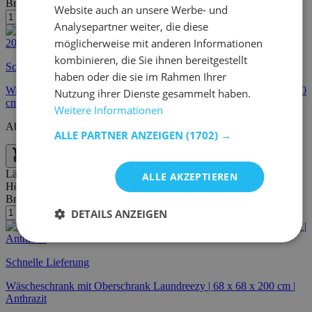
Breite/Tiefe:
68 cm
Website auch an unsere Werbe- und
Analysepartner weiter, die diese
möglicherweise mit anderen Informationen
kombinieren, die Sie ihnen bereitgestellt
Schnelle Lieferung
haben oder die sie im Rahmen Ihrer
Waschmaschinenschrank-Kombination Laundreezy | 168 x 68 x 200
Nutzung ihrer Dienste gesammelt haben.
cm | Anthrazit
Weitere Informationen
Ab
€
105,00
ALLE PARTNER ANZEIGEN
(1702) →
Länge:
68 cm
ALLE AKZEPTIEREN
Höhe:
200 cm
Breite/Tiefe:
68 cm
DETAILS ANZEIGEN
Schnelle Lieferung
Wäscheschrank mit Oberschrank Laundreezy | 68 x 68 x 200 cm |
Anthrazit