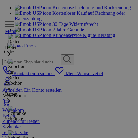
Kostenlose Lieferung und Rücksendung
Kostenloser Kauf auf Rechnung oder
Ratenzahlung
30 Tage Widerrufsrecht
2 Jahre Garantie
Menu
Kundenservice & gute Beratung
Betten
Suche
Kontaktieren sie uns
Mein Wunschzettel
Zubehör
für
Anmelden
Ein Konto erstellen
Betten
Mein Konto
Warenkorb
Betten
Schränke
Zubehör für Betten
Schränke
Schreibtische
Tische