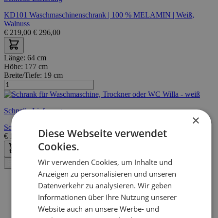
KD101 Waschmaschinenschrank | 100 % MELAMIN | Weiß,
Walnuss
€
219,00
€
296,00
Länge:
64 cm
Höhe:
177 cm
Breite/Tiefe:
19 cm
Schnelle Lieferung
×
Schrank für Waschmaschine, Trockner oder WC Willa - weiß
Diese Webseite verwendet
€
109,00
€
169,00
Cookies.
Wir verwenden Cookies, um Inhalte und
Filter
Anzeigen zu personalisieren und unseren
Datenverkehr zu analysieren. Wir geben
Informationen über Ihre Nutzung unserer
Website auch an unsere Werbe- und