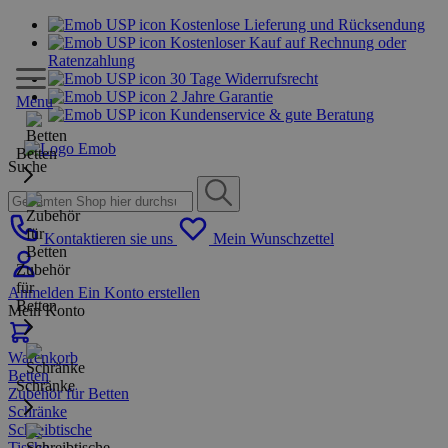
Kostenlose Lieferung und Rücksendung
Kostenloser Kauf auf Rechnung oder
Ratenzahlung
30 Tage Widerrufsrecht
2 Jahre Garantie
Menu
Kundenservice & gute Beratung
Betten
Suche
Kontaktieren sie uns
Mein Wunschzettel
Zubehör
für
Anmelden
Ein Konto erstellen
Betten
Mein Konto
Warenkorb
Betten
Schränke
Zubehör für Betten
Schränke
Schreibtische
Tische