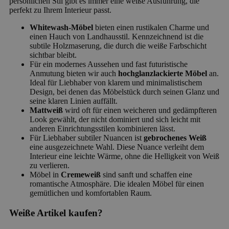
persönlichen Stil gibt es immer eine weiße Ausführung, die
perfekt zu Ihrem Interieur passt.
Whitewash-Möbel
bieten einen rustikalen Charme und
einen Hauch von Landhausstil. Kennzeichnend ist die
subtile Holzmaserung, die durch die weiße Farbschicht
sichtbar bleibt.
Für ein modernes Aussehen und fast futuristische
Anmutung bieten wir auch
hochglanzlackierte Möbel
an.
Ideal für Liebhaber von klarem und minimalistischem
Design, bei denen das Möbelstück durch seinen Glanz und
seine klaren Linien auffällt.
Mattweiß
wird oft für einen weicheren und gedämpfteren
Look gewählt, der nicht dominiert und sich leicht mit
anderen Einrichtungsstilen kombinieren lässt.
Für Liebhaber subtiler Nuancen ist
gebrochenes Weiß
eine ausgezeichnete Wahl. Diese Nuance verleiht dem
Interieur eine leichte Wärme, ohne die Helligkeit von Weiß
zu verlieren.
Möbel in
Cremeweiß
sind sanft und schaffen eine
romantische Atmosphäre. Die idealen Möbel für einen
gemütlichen und komfortablen Raum.
Weiße Artikel kaufen?