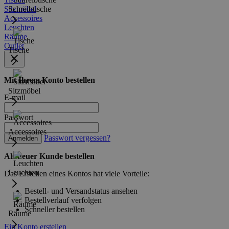
Sitzmöbel
Schreibtische
Accessoires
Leuchten
Räume
Outlet
Tische
Mit Ihrem Konto bestellen
Sitzmöbel
E-mail
Passwort
Accessoires
Passwort vergessen?
Anmelden
Als neuer Kunde bestellen
Leuchten
Das Erstellen eines Kontos hat viele Vorteile:
Bestell- und Versandstatus ansehen
Bestellverlauf verfolgen
Schneller bestellen
Räume
Ein Konto erstellen