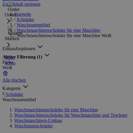
Zum Inhalt springen
Startseite
Outlet
/
Schränke
/
Waschraummöbel
/
Waschmaschinenschränke für eine Maschine
/
Waschmaschinenschränke für eine Maschine Weiß
Marken
Einkaufsoptionen
Aktive Filterung
(1)
Mein
Farbe
konto
Weiß
Alle löschen
Kategorie
Schränke
Waschraummöbel
Waschmaschinenschränke für eine Maschine
Waschmaschinenschränke für Waschmaschine und Trockner
Waschmaschinen-Umbau
Waschraumschränke