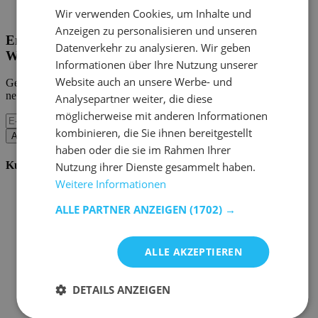
Home Emob
|
Mein Konto
Wir verwenden Cookies, um Inhalte und
Anzeigen zu personalisieren und unseren
Erhalten Sie unsere neuen Kollektionen und
Datenverkehr zu analysieren. Wir geben
Werbeaktionen.
Informationen über Ihre Nutzung unserer
Website auch an unsere Werbe- und
Geben Sie uns Ihre E-Mail und Sie werden monatlich über die
neuesten Ereignisse informiert.
Analysepartner weiter, die diese
möglicherweise mit anderen Informationen
kombinieren, die Sie ihnen bereitgestellt
Abonnieren
haben oder die sie im Rahmen Ihrer
Kundenservice
Nutzung ihrer Dienste gesammelt haben.
Weitere Informationen
Bestellen bei Emob
Zahlungsmöglichkeiten
ALLE PARTNER ANZEIGEN
(1702) →
Versand und Lieferung
Service und Garantie
Stornieren oder retournieren
ALLE AKZEPTIEREN
Beschwerde
Tipps zur Montage
Pflegehinweise
DETAILS ANZEIGEN
Paswort Vergessen?
FAQ