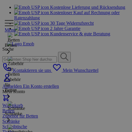
Kostenlose Lieferung und Rücksendung
Kostenloser Kauf auf Rechnung oder
Ratenzahlung
30 Tage Widerrufsrecht
2 Jahre Garantie
Menu
Kundenservice & gute Beratung
Betten
Suche
Kontaktieren sie uns
Mein Wunschzettel
Zubehör
für
Anmelden
Ein Konto erstellen
Betten
Mein Konto
Warenkorb
Betten
Schränke
Zubehör für Betten
Schränke
Schreibtische
Tische