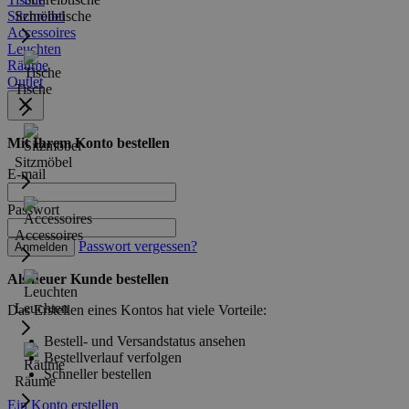
Sitzmöbel
Schreibtische
Accessoires
Leuchten
Räume
Outlet
Tische
Mit Ihrem Konto bestellen
Sitzmöbel
E-mail
Passwort
Accessoires
Passwort vergessen?
Anmelden
Als neuer Kunde bestellen
Leuchten
Das Erstellen eines Kontos hat viele Vorteile:
Bestell- und Versandstatus ansehen
Bestellverlauf verfolgen
Schneller bestellen
Räume
Ein Konto erstellen