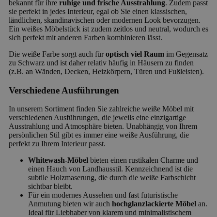
bekannt für ihre
ruhige und frische Ausstrahlung
. Zudem passt
sie perfekt in jedes Interieur, egal ob Sie einen klassischen,
ländlichen, skandinavischen oder modernen Look bevorzugen.
Ein weißes Möbelstück ist zudem zeitlos und neutral, wodurch es
sich perfekt mit anderen Farben kombinieren lässt.
Die weiße Farbe sorgt auch für
optisch viel Raum
im Gegensatz
zu Schwarz und ist daher relativ häufig in Häusern zu finden
(z.B. an Wänden, Decken, Heizkörpern, Türen und Fußleisten).
Verschiedene Ausführungen
In unserem Sortiment finden Sie zahlreiche weiße Möbel mit
verschiedenen Ausführungen, die jeweils eine einzigartige
Ausstrahlung und Atmosphäre bieten. Unabhängig von Ihrem
persönlichen Stil gibt es immer eine weiße Ausführung, die
perfekt zu Ihrem Interieur passt.
Whitewash-Möbel
bieten einen rustikalen Charme und
einen Hauch von Landhausstil. Kennzeichnend ist die
subtile Holzmaserung, die durch die weiße Farbschicht
sichtbar bleibt.
Für ein modernes Aussehen und fast futuristische
Anmutung bieten wir auch
hochglanzlackierte Möbel
an.
Ideal für Liebhaber von klarem und minimalistischem