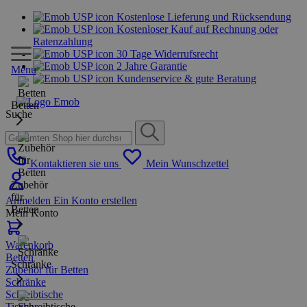
Kostenlose Lieferung und Rücksendung
Kostenloser Kauf auf Rechnung oder
Ratenzahlung
30 Tage Widerrufsrecht
2 Jahre Garantie
Menu
Kundenservice & gute Beratung
Betten
Suche
Kontaktieren sie uns
Mein Wunschzettel
Zubehör
für
Anmelden
Ein Konto erstellen
Betten
Mein Konto
Warenkorb
Betten
Schränke
Zubehör für Betten
Schränke
Schreibtische
Tische