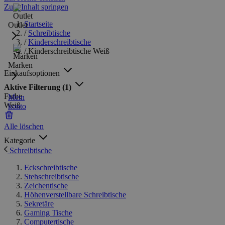
Zum Inhalt springen
Startseite
Outlet
/
Schreibtische
/
Kinderschreibtische
/
Kinderschreibtische Weiß
Marken
Einkaufsoptionen
Aktive Filterung
(1)
Farbe
Mein
Weiß
konto
Alle löschen
Kategorie
Schreibtische
Eckschreibtische
Stehschreibtische
Zeichentische
Höhenverstellbare Schreibtische
Sekretäre
Gaming Tische
Computertische