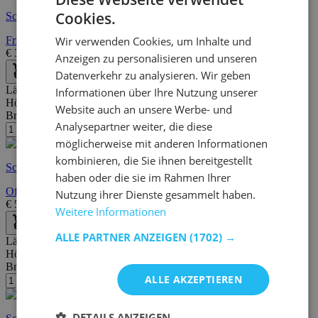
Cookies.
Schnelle Lieferung
Wir verwenden Cookies, um Inhalte und
Frisiertisch Vayen 85cm, 1 Schublade - Eiche hell Dekor/weiß
€
389,00
€
602,00
Anzeigen zu personalisieren und unseren
Datenverkehr zu analysieren. Wir geben
Länge:
47 cm
Informationen über Ihre Nutzung unserer
Höhe:
74 cm
Website auch an unsere Werbe- und
Breite/Tiefe:
25 cm
Analysepartner weiter, die diese
möglicherweise mit anderen Informationen
kombinieren, die Sie ihnen bereitgestellt
Schnelle Lieferung
haben oder die sie im Rahmen Ihrer
Offener Aktenschrank Bo0 - weiß
Nutzung ihrer Dienste gesammelt haben.
€
55,95
€
102,00
Weitere Informationen
ALLE PARTNER ANZEIGEN
(1702) →
Länge:
110 cm
Höhe:
75 cm
Breite/Tiefe:
50 cm
ALLE AKZEPTIEREN
DETAILS ANZEIGEN