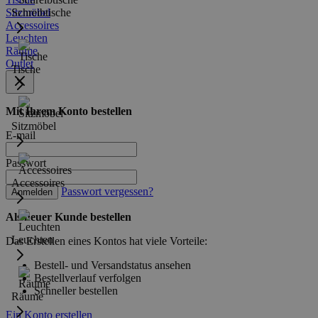
Sitzmöbel
Schreibtische
Accessoires
Leuchten
Räume
Outlet
Tische
Mit Ihrem Konto bestellen
Sitzmöbel
E-mail
Passwort
Accessoires
Passwort vergessen?
Anmelden
Als neuer Kunde bestellen
Leuchten
Das Erstellen eines Kontos hat viele Vorteile:
Bestell- und Versandstatus ansehen
Bestellverlauf verfolgen
Schneller bestellen
Räume
Ein Konto erstellen