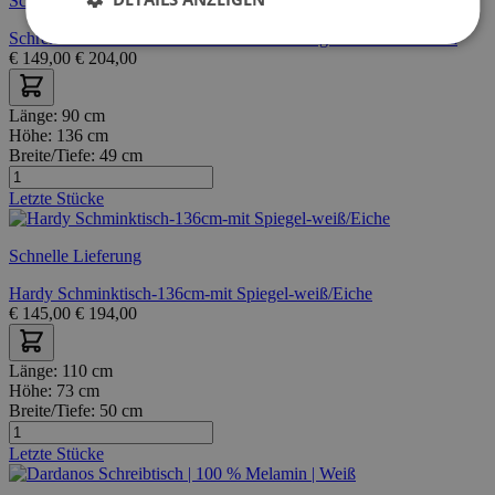
Schnelle Lieferung
Schreibtisch Rue 110cm mit Schrank - weiß/grau oder weiß/rosa
€
149,00
€
204,00
Länge:
90 cm
Höhe:
136 cm
Breite/Tiefe:
49 cm
Letzte Stücke
Schnelle Lieferung
Hardy Schminktisch-136cm-mit Spiegel-weiß/Eiche
€
145,00
€
194,00
Länge:
110 cm
Höhe:
73 cm
Breite/Tiefe:
50 cm
Letzte Stücke