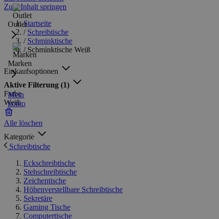
Zum Inhalt springen
Startseite
Outlet
/
Schreibtische
/
Schminktische
/
Schminktische Weiß
Marken
Einkaufsoptionen
Aktive Filterung
(1)
Farbe
Mein
Weiß
konto
Alle löschen
Kategorie
Schreibtische
Eckschreibtische
Stehschreibtische
Zeichentische
Höhenverstellbare Schreibtische
Sekretäre
Gaming Tische
Computertische