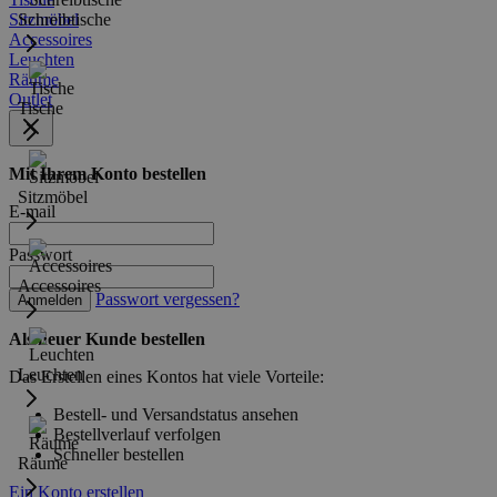
Sitzmöbel
Schreibtische
Accessoires
Leuchten
Räume
Outlet
Tische
Mit Ihrem Konto bestellen
Sitzmöbel
E-mail
Passwort
Accessoires
Passwort vergessen?
Anmelden
Als neuer Kunde bestellen
Leuchten
Das Erstellen eines Kontos hat viele Vorteile:
Bestell- und Versandstatus ansehen
Bestellverlauf verfolgen
Schneller bestellen
Räume
Ein Konto erstellen