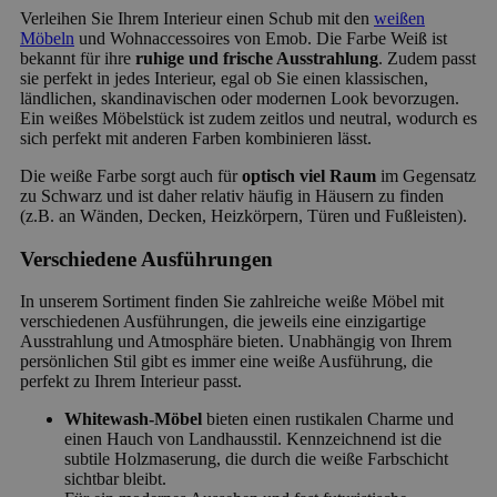
Verleihen Sie Ihrem Interieur einen Schub mit den
weißen
Möbeln
und Wohnaccessoires von Emob. Die Farbe Weiß ist
bekannt für ihre
ruhige und frische Ausstrahlung
. Zudem passt
sie perfekt in jedes Interieur, egal ob Sie einen klassischen,
ländlichen, skandinavischen oder modernen Look bevorzugen.
Ein weißes Möbelstück ist zudem zeitlos und neutral, wodurch es
sich perfekt mit anderen Farben kombinieren lässt.
Die weiße Farbe sorgt auch für
optisch viel Raum
im Gegensatz
zu Schwarz und ist daher relativ häufig in Häusern zu finden
(z.B. an Wänden, Decken, Heizkörpern, Türen und Fußleisten).
Verschiedene Ausführungen
In unserem Sortiment finden Sie zahlreiche weiße Möbel mit
verschiedenen Ausführungen, die jeweils eine einzigartige
Ausstrahlung und Atmosphäre bieten. Unabhängig von Ihrem
persönlichen Stil gibt es immer eine weiße Ausführung, die
perfekt zu Ihrem Interieur passt.
Whitewash-Möbel
bieten einen rustikalen Charme und
einen Hauch von Landhausstil. Kennzeichnend ist die
subtile Holzmaserung, die durch die weiße Farbschicht
sichtbar bleibt.