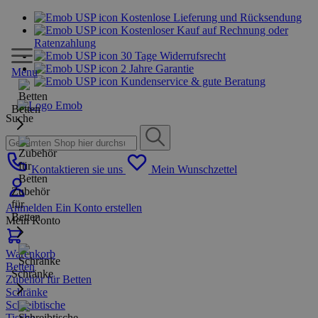
Kostenlose Lieferung und Rücksendung
Kostenloser Kauf auf Rechnung oder
Ratenzahlung
30 Tage Widerrufsrecht
2 Jahre Garantie
Menu
Kundenservice & gute Beratung
Betten
Suche
Kontaktieren sie uns
Mein Wunschzettel
Zubehör
für
Anmelden
Ein Konto erstellen
Betten
Mein Konto
Warenkorb
Betten
Schränke
Zubehör für Betten
Schränke
Schreibtische
Tische