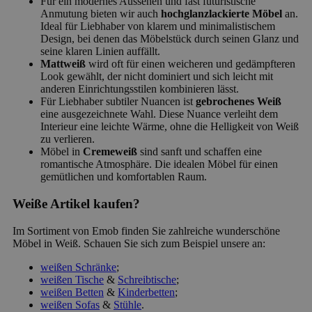
Für ein modernes Aussehen und fast futuristische
Anmutung bieten wir auch
hochglanzlackierte Möbel
an.
Ideal für Liebhaber von klarem und minimalistischem
Design, bei denen das Möbelstück durch seinen Glanz und
seine klaren Linien auffällt.
Mattweiß
wird oft für einen weicheren und gedämpfteren
Look gewählt, der nicht dominiert und sich leicht mit
anderen Einrichtungsstilen kombinieren lässt.
Für Liebhaber subtiler Nuancen ist
gebrochenes Weiß
eine ausgezeichnete Wahl. Diese Nuance verleiht dem
Interieur eine leichte Wärme, ohne die Helligkeit von Weiß
zu verlieren.
Möbel in
Cremeweiß
sind sanft und schaffen eine
romantische Atmosphäre. Die idealen Möbel für einen
gemütlichen und komfortablen Raum.
Weiße Artikel kaufen?
Im Sortiment von Emob finden Sie zahlreiche wunderschöne
Möbel in Weiß. Schauen Sie sich zum Beispiel unsere an:
weißen Schränke
;
weißen Tische
&
Schreibtische
;
weißen Betten
&
Kinderbetten
;
weißen Sofas
&
Stühle
.