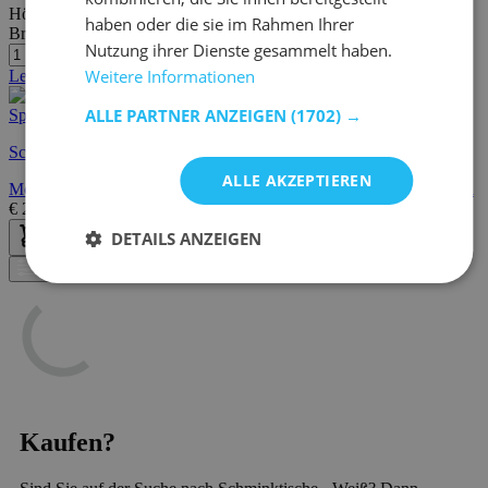
Höhe:
142 cm
haben oder die sie im Rahmen Ihrer
Breite/Tiefe:
40 cm
Nutzung ihrer Dienste gesammelt haben.
Weitere Informationen
Letzte Stücke
ALLE PARTNER ANZEIGEN
(1702) →
Schnelle Lieferung
ALLE AKZEPTIEREN
Moderner weißer Schminktisch mit 2 Schubladen, Dreifach-Spiegel
€
209,00
DETAILS ANZEIGEN
Filter
Kaufen?