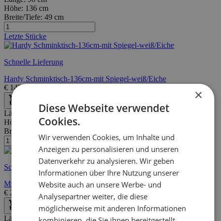
Höhe:
136 cm
Breite/Tiefe:
49 cm
Letzte Stücke
Schnelle Lieferung
Hardy Schminktisch-136cm-mit Spiegel-weiß/Eiche
€
145,00
€
194,00
×
Diese Webseite verwendet
Länge:
105 cm
Cookies.
Höhe:
151 cm
Breite/Tiefe:
35 cm
Wir verwenden Cookies, um Inhalte und
Anzeigen zu personalisieren und unseren
Datenverkehr zu analysieren. Wir geben
Schnelle Lieferung
Informationen über Ihre Nutzung unserer
Website auch an unsere Werbe- und
Mup Schminktisch | 100 % MELAMIN | Weiß, Eiche
€
259,00
€
359,00
Analysepartner weiter, die diese
möglicherweise mit anderen Informationen
Länge:
100 cm
kombinieren, die Sie ihnen bereitgestellt