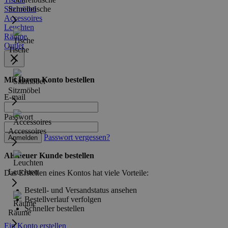
Sitzmöbel
Schreibtische
Accessoires
Leuchten
Räume
Outlet
Tische
Mit Ihrem Konto bestellen
Sitzmöbel
E-mail
Passwort
Accessoires
Passwort vergessen?
Anmelden
Als neuer Kunde bestellen
Leuchten
Das Erstellen eines Kontos hat viele Vorteile:
Bestell- und Versandstatus ansehen
Bestellverlauf verfolgen
Schneller bestellen
Räume
Ein Konto erstellen