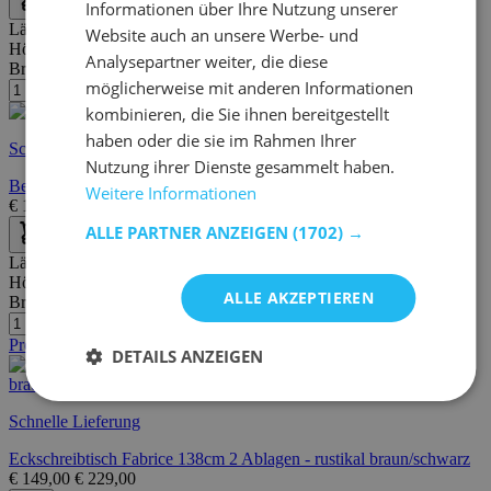
Informationen über Ihre Nutzung unserer
Länge:
50 cm
Website auch an unsere Werbe- und
Höhe:
77 cm
Analysepartner weiter, die diese
Breite/Tiefe:
110 cm
möglicherweise mit anderen Informationen
kombinieren, die Sie ihnen bereitgestellt
haben oder die sie im Rahmen Ihrer
Schnelle Lieferung
Nutzung ihrer Dienste gesammelt haben.
Beistelltisch/Schreibtisch Jupiter 110 cm 3 Schubladen - schwarz
Weitere Informationen
€
199,00
€
321,00
ALLE PARTNER ANZEIGEN
(1702) →
Länge:
138 cm
Höhe:
75 cm
ALLE AKZEPTIEREN
Breite/Tiefe:
138 cm
Promo
DETAILS ANZEIGEN
Schnelle Lieferung
Eckschreibtisch Fabrice 138cm 2 Ablagen - rustikal braun/schwarz
€
149,00
€
229,00