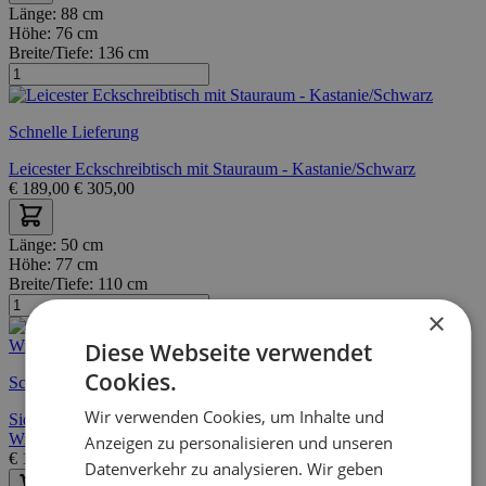
Länge:
88 cm
Höhe:
76 cm
Breite/Tiefe:
136 cm
Schnelle Lieferung
Leicester Eckschreibtisch mit Stauraum - Kastanie/Schwarz
€
189,00
€
305,00
Länge:
50 cm
Höhe:
77 cm
Breite/Tiefe:
110 cm
×
Diese Webseite verwendet
Cookies.
Schnelle Lieferung
Wir verwenden Cookies, um Inhalte und
Sideboard/Schreibtisch Jupiter 110 cm 3 Schubladen -
Wildeiche/schwarz
Anzeigen zu personalisieren und unseren
€
175,00
€
321,00
Datenverkehr zu analysieren. Wir geben