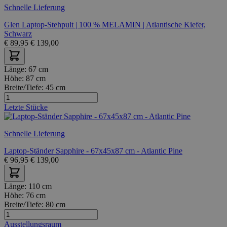
Schnelle Lieferung
Glen Laptop-Stehpult | 100 % MELAMIN | Atlantische Kiefer,
Schwarz
€
89,95
€
139,00
Länge:
67 cm
Höhe:
87 cm
Breite/Tiefe:
45 cm
Letzte Stücke
Schnelle Lieferung
Laptop-Ständer Sapphire - 67x45x87 cm - Atlantic Pine
€
96,95
€
139,00
Länge:
110 cm
Höhe:
76 cm
Breite/Tiefe:
80 cm
Ausstellungsraum