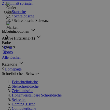
Zum Inhalt springen
Startseite
Outlet
/
Schreibtische
/
Schreibtische Schwarz
Einkaufsoptionen
Marken
Aktive Filterung
(1)
Farbe
Schwarz
Mein
konto
Alle löschen
Kategorie
Homepage
Schreibtische - Schwarz
Eckschreibtische
Stehschreibtische
Zeichentische
Höhenverstellbare Schreibtische
Sekretäre
Gaming Tische
Computertische