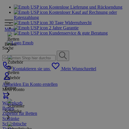
Kostenlose Lieferung und Rücksendung
Kostenloser Kauf auf Rechnung oder
Ratenzahlung
30 Tage Widerrufsrecht
2 Jahre Garantie
Menu
Kundenservice & gute Beratung
Betten
Suche
Kontaktieren sie uns
Mein Wunschzettel
Zubehör
für
Anmelden
Ein Konto erstellen
Betten
Mein Konto
Warenkorb
Betten
Schränke
Zubehör für Betten
Schränke
Schreibtische
Tische