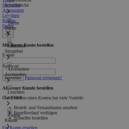
Sitzmöbel
Schreibtische
Accessoires
Leuchten
Räume
Outlet
Tische
Mit Ihrem Konto bestellen
Sitzmöbel
E-mail
Passwort
Accessoires
Passwort vergessen?
Anmelden
Als neuer Kunde bestellen
Leuchten
Das Erstellen eines Kontos hat viele Vorteile:
Bestell- und Versandstatus ansehen
Bestellverlauf verfolgen
Schneller bestellen
Räume
Ein Konto erstellen