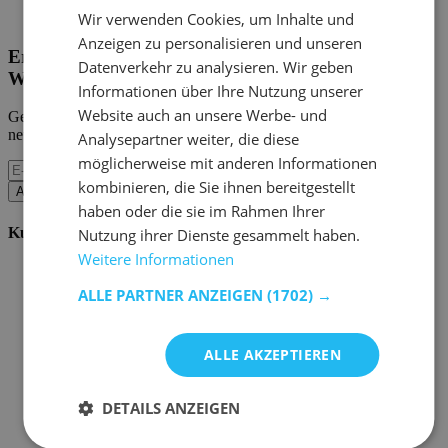
Home Emob
|
Mein Konto
Wir verwenden Cookies, um Inhalte und
Anzeigen zu personalisieren und unseren
Erhalten Sie unsere neuen Kollektionen und
Datenverkehr zu analysieren. Wir geben
Werbeaktionen.
Informationen über Ihre Nutzung unserer
Website auch an unsere Werbe- und
Geben Sie uns Ihre E-Mail und Sie werden monatlich über die
neuesten Ereignisse informiert.
Analysepartner weiter, die diese
möglicherweise mit anderen Informationen
kombinieren, die Sie ihnen bereitgestellt
Abonnieren
haben oder die sie im Rahmen Ihrer
Kundenservice
Nutzung ihrer Dienste gesammelt haben.
Weitere Informationen
Bestellen bei Emob
Zahlungsmöglichkeiten
ALLE PARTNER ANZEIGEN
(1702) →
Versand und Lieferung
Service und Garantie
Stornieren oder retournieren
ALLE AKZEPTIEREN
Beschwerde
Tipps zur Montage
Pflegehinweise
DETAILS ANZEIGEN
Paswort Vergessen?
FAQ