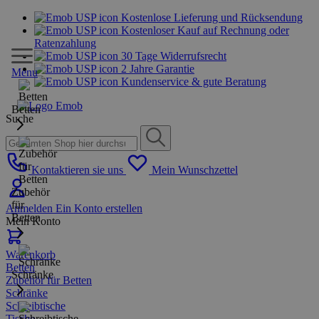
Kostenlose Lieferung und Rücksendung
Kostenloser Kauf auf Rechnung oder
Ratenzahlung
30 Tage Widerrufsrecht
2 Jahre Garantie
Menu
Kundenservice & gute Beratung
Betten
Suche
Kontaktieren sie uns
Mein Wunschzettel
Zubehör
für
Anmelden
Ein Konto erstellen
Betten
Mein Konto
Warenkorb
Betten
Schränke
Zubehör für Betten
Schränke
Schreibtische
Tische