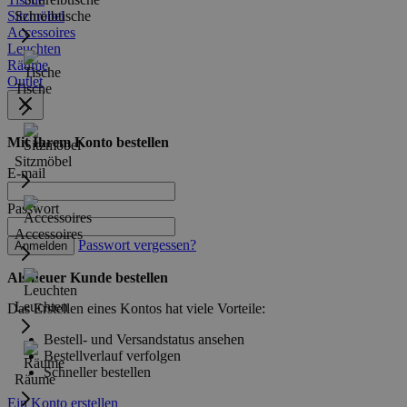
Sitzmöbel
Schreibtische
Accessoires
Leuchten
Räume
Outlet
Tische
Mit Ihrem Konto bestellen
Sitzmöbel
E-mail
Passwort
Accessoires
Passwort vergessen?
Anmelden
Als neuer Kunde bestellen
Leuchten
Das Erstellen eines Kontos hat viele Vorteile:
Bestell- und Versandstatus ansehen
Bestellverlauf verfolgen
Schneller bestellen
Räume
Ein Konto erstellen