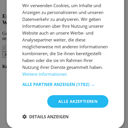
Home Emob
|
Mein Konto
Wir verwenden Cookies, um Inhalte und
Anzeigen zu personalisieren und unseren
Erhalten Sie unsere neuen Kollektionen und
Datenverkehr zu analysieren. Wir geben
Werbeaktionen.
Informationen über Ihre Nutzung unserer
Website auch an unsere Werbe- und
Geben Sie uns Ihre E-Mail und Sie werden monatlich über die
neuesten Ereignisse informiert.
Analysepartner weiter, die diese
möglicherweise mit anderen Informationen
kombinieren, die Sie ihnen bereitgestellt
Abonnieren
haben oder die sie im Rahmen Ihrer
Kundenservice
Nutzung ihrer Dienste gesammelt haben.
Weitere Informationen
Bestellen bei Emob
Zahlungsmöglichkeiten
ALLE PARTNER ANZEIGEN
(1702) →
Versand und Lieferung
Service und Garantie
Stornieren oder retournieren
ALLE AKZEPTIEREN
Beschwerde
Tipps zur Montage
Pflegehinweise
DETAILS ANZEIGEN
Paswort Vergessen?
FAQ