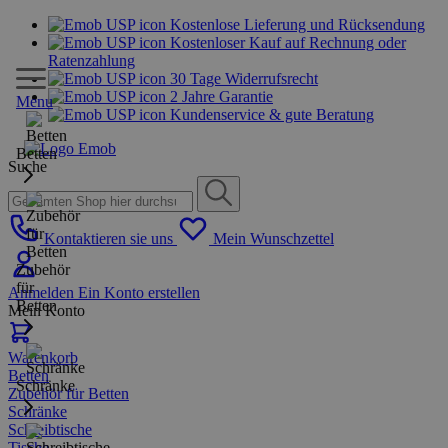
Kostenlose Lieferung und Rücksendung
Kostenloser Kauf auf Rechnung oder
Ratenzahlung
30 Tage Widerrufsrecht
2 Jahre Garantie
Menu
Kundenservice & gute Beratung
Betten
Suche
Kontaktieren sie uns
Mein Wunschzettel
Zubehör
für
Anmelden
Ein Konto erstellen
Betten
Mein Konto
Warenkorb
Betten
Schränke
Zubehör für Betten
Schränke
Schreibtische
Tische