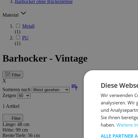
Barhocker ohne Rückenlehne
Material
Metall
(1)
PU
(1)
Barhocker - Vintage
Filter
X
Diese Webse
Sortieren nach
Wir verwenden Co
Zeigen
analysieren. Wir
1
Artikel
und Analysepartn
Sie ihnen bereitg
Filter
Länge:
48 cm
haben.
Weitere I
Höhe:
99 cm
Breite/Tiefe:
56 cm
ALLE PARTNER 