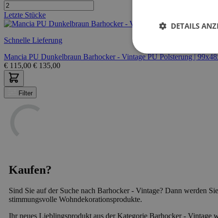
Letzte Stücke
DETAILS ANZ
Schnelle Lieferung
Mancia PU Dunkelbraun Barhocker - Vintage PU Polsterung | 99x4
€
115,00
€
135,00
Filter
Kaufen?
Sind Sie auf der Suche nach Barhocker - Vintage? Dann werden Sie
stimmungsvolle Wohndekorationsprodukte.
Ihr neues Lieblingsprodukt aus der Kategorie Barhocker - Vintage wi