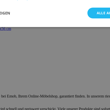
EIGEN
ALLE A
8x56 cm
 bei Emob, Ihrem Online-Möbelshop, garantiert finden. In unserem rie
rd schnell und preiswert verschickt. Viele unserer Produkte sind sofor