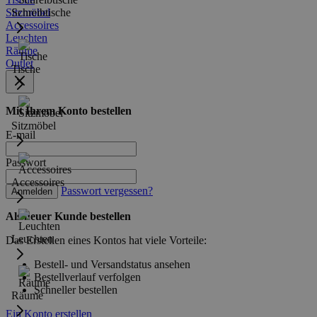
Sitzmöbel
Schreibtische
Accessoires
Leuchten
Räume
Outlet
Tische
Mit Ihrem Konto bestellen
Sitzmöbel
E-mail
Passwort
Accessoires
Passwort vergessen?
Anmelden
Als neuer Kunde bestellen
Leuchten
Das Erstellen eines Kontos hat viele Vorteile:
Bestell- und Versandstatus ansehen
Bestellverlauf verfolgen
Schneller bestellen
Räume
Ein Konto erstellen