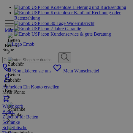
Kostenlose Lieferung und Rücksendung
Kostenloser Kauf auf Rechnung oder
Ratenzahlung
30 Tage Widerrufsrecht
2 Jahre Garantie
Menu
Kundenservice & gute Beratung
Betten
Suche
Kontaktieren sie uns
Mein Wunschzettel
Zubehör
für
Anmelden
Ein Konto erstellen
Betten
Mein Konto
Warenkorb
Betten
Schränke
Zubehör für Betten
Schränke
Schreibtische
Tische