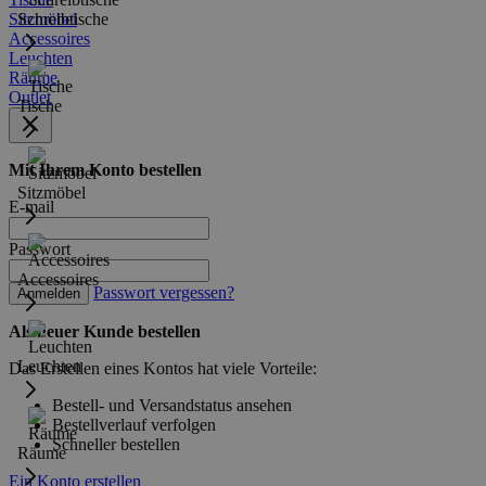
Sitzmöbel
Schreibtische
Accessoires
Leuchten
Räume
Outlet
Tische
Mit Ihrem Konto bestellen
Sitzmöbel
E-mail
Passwort
Accessoires
Passwort vergessen?
Anmelden
Als neuer Kunde bestellen
Leuchten
Das Erstellen eines Kontos hat viele Vorteile:
Bestell- und Versandstatus ansehen
Bestellverlauf verfolgen
Schneller bestellen
Räume
Ein Konto erstellen