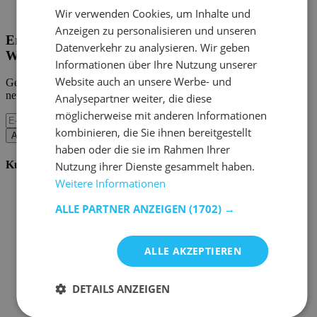
Home Emob
|
Mein Konto
Wir verwenden Cookies, um Inhalte und
Anzeigen zu personalisieren und unseren
Erhalten Sie unsere neuen Kollektionen und
Datenverkehr zu analysieren. Wir geben
Werbeaktionen.
Informationen über Ihre Nutzung unserer
Website auch an unsere Werbe- und
Geben Sie uns Ihre E-Mail und Sie werden monatlich über die
neuesten Ereignisse informiert.
Analysepartner weiter, die diese
möglicherweise mit anderen Informationen
kombinieren, die Sie ihnen bereitgestellt
Abonnieren
haben oder die sie im Rahmen Ihrer
Kundenservice
Nutzung ihrer Dienste gesammelt haben.
Weitere Informationen
Bestellen bei Emob
Zahlungsmöglichkeiten
ALLE PARTNER ANZEIGEN
(1702) →
Versand und Lieferung
Service und Garantie
Stornieren oder retournieren
ALLE AKZEPTIEREN
Beschwerde
Tipps zur Montage
Pflegehinweise
DETAILS ANZEIGEN
Paswort Vergessen?
FAQ