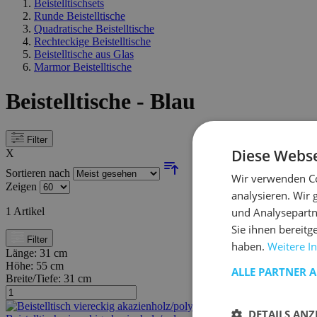
Beistelltischsets
Runde Beistelltische
Quadratische Beistelltische
Rechteckige Beistelltische
Beistelltische aus Glas
Marmor Beistelltische
Beistelltische - Blau
Filter
Diese Webse
X
Sortieren nach
Wir verwenden Co
Zeigen
analysieren. Wir
und Analysepartn
1
Artikel
Sie ihnen bereitg
Filter
haben.
Weitere I
Länge:
31 cm
Höhe:
55 cm
ALLE PARTNER 
Breite/Tiefe:
31 cm
DETAILS ANZ