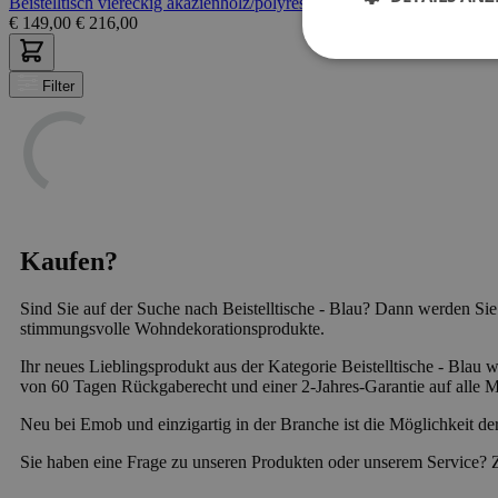
Beistelltisch viereckig akazienholz/polyresin naturell/blau
€
149,00
€
216,00
Filter
Kaufen?
Sind Sie auf der Suche nach Beistelltische - Blau? Dann werden Si
stimmungsvolle Wohndekorationsprodukte.
Ihr neues Lieblingsprodukt aus der Kategorie Beistelltische - Blau w
von 60 Tagen Rückgaberecht und einer 2-Jahres-Garantie auf alle M
Neu bei Emob und einzigartig in der Branche ist die Möglichkeit de
Sie haben eine Frage zu unseren Produkten oder unserem Service? 