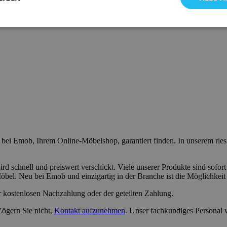
e bei Emob, Ihrem Online-Möbelshop, garantiert finden. In unserem rie
ird schnell und preiswert verschickt. Viele unserer Produkte sind sofor
öbel. Neu bei Emob und einzigartig in der Branche ist die Möglichkeit
r kostenlosen Nachzahlung oder der geteilten Zahlung.
Zögern Sie nicht,
Kontakt aufzunehmen
. Unser fachkundiges Personal 