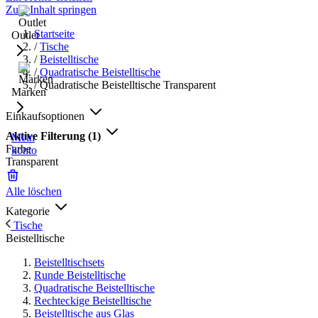
Zum Inhalt springen
Startseite
Outlet
/
Tische
/
Beistelltische
/
Quadratische Beistelltische
/
Quadratische Beistelltische Transparent
Marken
Einkaufsoptionen
Aktive Filterung
(1)
Mein
Farbe
konto
Transparent
Alle löschen
Kategorie
Tische
Beistelltische
Beistelltischsets
Runde Beistelltische
Quadratische Beistelltische
Rechteckige Beistelltische
Beistelltische aus Glas