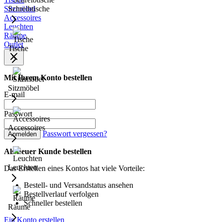
Sitzmöbel
Schreibtische
Accessoires
Leuchten
Räume
Outlet
Tische
Mit Ihrem Konto bestellen
Sitzmöbel
E-mail
Passwort
Accessoires
Passwort vergessen?
Anmelden
Als neuer Kunde bestellen
Leuchten
Das Erstellen eines Kontos hat viele Vorteile:
Bestell- und Versandstatus ansehen
Bestellverlauf verfolgen
Schneller bestellen
Räume
Ein Konto erstellen