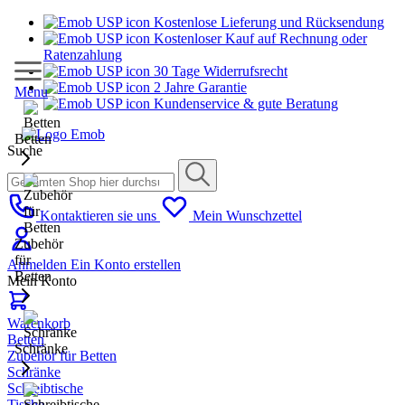
Kostenlose Lieferung und Rücksendung
Kostenloser Kauf auf Rechnung oder
Ratenzahlung
30 Tage Widerrufsrecht
2 Jahre Garantie
Menu
Kundenservice & gute Beratung
Betten
Suche
Kontaktieren sie uns
Mein Wunschzettel
Zubehör
für
Anmelden
Ein Konto erstellen
Betten
Mein Konto
Warenkorb
Betten
Schränke
Zubehör für Betten
Schränke
Schreibtische
Tische