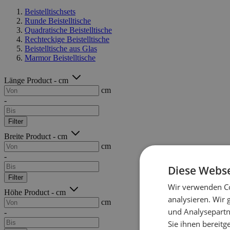
Beistelltischsets
Runde Beistelltische
Quadratische Beistelltische
Rechteckige Beistelltische
Beistelltische aus Glas
Marmor Beistelltische
Länge Product - cm
cm
-
Filter
Breite Product - cm
cm
-
Diese Webse
Filter
Wir verwenden Co
Höhe Product - cm
analysieren. Wir
cm
und Analysepartn
-
Sie ihnen bereitg