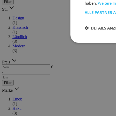
Filter
haben.
Weitere I
Stil
ALLE PARTNER 
Design
(1)
Klassisch
DETAILS ANZ
(1)
Ländlich
(3)
Modern
(3)
Preis
€
-
Filter
Marke
Emob
(1)
Haku
(3)