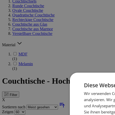
Couchtischsets
Runde Couchtische
Ovale Couchtische
Quadratische Couchtische
Rechteckige Couchtische
Couchtische aus Glas
Couchtische aus Marmor
Verstellbare Couchtische
Material
MDF
(1)
Melamin
(1)
Couchtische - Hochglanzschwar
Diese Webse
Wir verwenden Co
Filter
analysieren. Wir
X
und Analysepartn
Sortieren nach
Sie ihnen bereitg
Zeigen