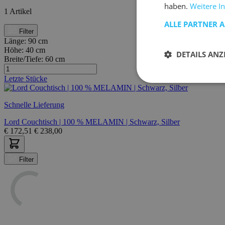
haben.
Weitere I
1
Artikel
ALLE PARTNER 
Filter
Länge:
90 cm
Höhe:
40 cm
DETAILS ANZ
Breite/Tiefe:
60 cm
Letzte Stücke
Schnelle Lieferung
Lord Couchtisch | 100 % MELAMIN | Schwarz, Silber
€
172,51
€
238,00
Filter