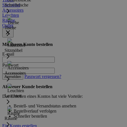
Sitzmöbel
Schreibtische
Accessoires
Leuchten
Räume
Outlet
Tische
Mit Ihrem Konto bestellen
Sitzmöbel
E-mail
Passwort
Accessoires
Passwort vergessen?
Anmelden
Als neuer Kunde bestellen
Leuchten
Das Erstellen eines Kontos hat viele Vorteile:
Bestell- und Versandstatus ansehen
Bestellverlauf verfolgen
Schneller bestellen
Räume
Ein Konto erstellen