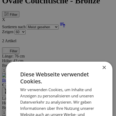
Ovale Couchtische - Bronze
Filter
X
Sortieren nach
Zeigen
2
Artikel
Filter
Länge:
76 cm
Höhe:
43 cm
×
Breite/Tiefe:
61 cm
Diese Webseite verwendet
Cookies.
Brown Ray Metall Couchtische Set/2 - Dunkelbraun Bronze
€
259,00
€
359,00
Wir verwenden Cookies, um Inhalte und
Anzeigen zu personalisieren und unseren
Länge:
76 cm
Datenverkehr zu analysieren. Wir geben
Höhe:
41 cm
Breite/Tiefe:
62 cm
Informationen über Ihre Nutzung unserer
Website auch an unsere Werbe- und