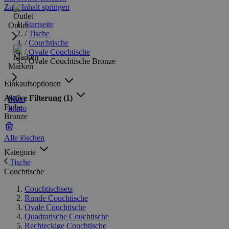
Zum Inhalt springen
Startseite
Outlet
/
Tische
/
Couchtische
/
Ovale Couchtische
/
Ovale Couchtische Bronze
Marken
Einkaufsoptionen
Aktive Filterung
(1)
Mein
Farbe
konto
Bronze
Alle löschen
Kategorie
Tische
Couchtische
Couchtischsets
Runde Couchtische
Ovale Couchtische
Quadratische Couchtische
Rechteckige Couchtische