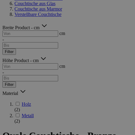
Couchtische aus Glas
Couchtische aus Marmor
Verstellbare Couchtische
Breite Product - cm
cm
-
Filter
Höhe Product - cm
cm
-
Filter
Material
Holz
(2)
Metall
(2)