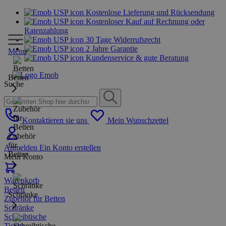
Kostenlose Lieferung und Rücksendung
Kostenloser Kauf auf Rechnung oder
Ratenzahlung
30 Tage Widerrufsrecht
2 Jahre Garantie
Menu
Kundenservice & gute Beratung
Betten
Suche
Kontaktieren sie uns
Mein Wunschzettel
Zubehör
für
Anmelden
Ein Konto erstellen
Betten
Mein Konto
Warenkorb
Betten
Schränke
Zubehör für Betten
Schränke
Schreibtische
Tische