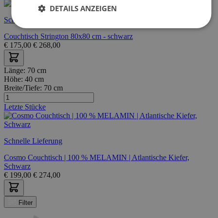
DETAILS ANZEIGEN
Schnelle Lieferung
Couchtisch Strington 80x80 cm - schwarz
€
175,00
€
268,00
Länge:
70 cm
Höhe:
40 cm
Breite/Tiefe:
70 cm
Letzte Stücke
Schnelle Lieferung
Cosmo Couchtisch | 100 % MELAMIN | Atlantische Kiefer,
Schwarz
€
199,00
€
274,00
Filter