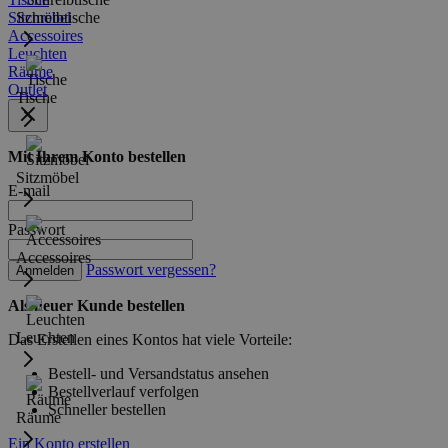
Sitzmöbel
Schreibtische
Accessoires
Leuchten
Räume
Outlet
Tische
Mit Ihrem Konto bestellen
Sitzmöbel
E-mail
Passwort
Accessoires
Passwort vergessen?
Anmelden
Als neuer Kunde bestellen
Leuchten
Das Erstellen eines Kontos hat viele Vorteile:
Bestell- und Versandstatus ansehen
Bestellverlauf verfolgen
Schneller bestellen
Räume
Ein Konto erstellen