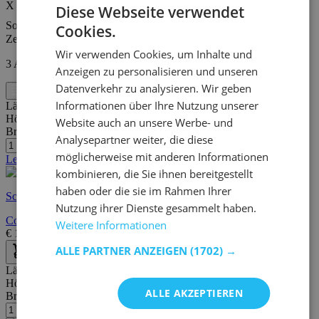
X
Diese Webseite verwendet
Sortieren nach
Cookies.
Zeigen
Wir verwenden Cookies, um Inhalte und
3
Artikel
Anzeigen zu personalisieren und unseren
Datenverkehr zu analysieren. Wir geben
Filter
Informationen über Ihre Nutzung unserer
Länge:
75 cm
Höhe:
40 cm
Website auch an unsere Werbe- und
Breite/Tiefe:
75 cm
Analysepartner weiter, die diese
möglicherweise mit anderen Informationen
Letzte Stücke
kombinieren, die Sie ihnen bereitgestellt
haben oder die sie im Rahmen Ihrer
Schnelle Lieferung
Nutzung ihrer Dienste gesammelt haben.
Couchtisch Gleam 75x75 - Eiche/Stahl
Weitere Informationen
€
195,00
€
318,00
ALLE PARTNER ANZEIGEN
(1702) →
Länge:
80 cm
Höhe:
40 cm
ALLE AKZEPTIEREN
Breite/Tiefe:
80 cm