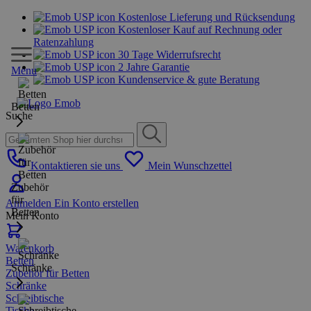
Kostenlose Lieferung und Rücksendung
Kostenloser Kauf auf Rechnung oder
Ratenzahlung
30 Tage Widerrufsrecht
2 Jahre Garantie
Menu
Kundenservice & gute Beratung
Betten
Suche
Kontaktieren sie uns
Mein Wunschzettel
Zubehör
für
Anmelden
Ein Konto erstellen
Betten
Mein Konto
Warenkorb
Betten
Schränke
Zubehör für Betten
Schränke
Schreibtische
Tische