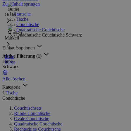
Zum Inhalt springen
Startseite
Outlet
/
Tische
/
Couchtische
/
Quadratische Couchtische
/
Quadratische Couchtische Schwarz
Marken
Einkaufsoptionen
Aktive Filterung
(1)
Mein
Farbe
konto
Schwarz
Alle löschen
Kategorie
Tische
Couchtische
Couchtischsets
Runde Couchtische
Ovale Couchtische
Quadratische Couchtische
Rechteckige Couchtische