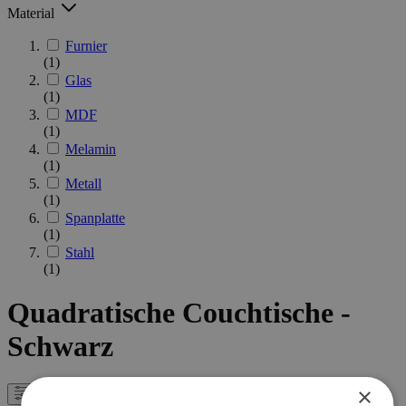
Material
Furnier
(1)
Glas
(1)
MDF
(1)
Melamin
(1)
Metall
(1)
Spanplatte
(1)
Stahl
(1)
Quadratische Couchtische -
Schwarz
×
Filter