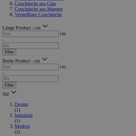
Couchtische aus Glas
Couchtische aus Marmor
Verstellbare Couchtische
Länge Product - cm
cm
-
Filter
Breite Product - cm
cm
-
Filter
Stil
Design
(1)
Industrial
(1)
Modern
(2)