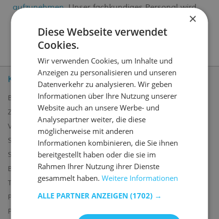
aufzunehmen
. Unser fachkundiges Personal wird
×
Ihnen gerne weiterhelfen.
Diese Webseite verwendet
Cookies.
Wir verwenden Cookies, um Inhalte und
Anzeigen zu personalisieren und unseren
Kundenservice
Datenverkehr zu analysieren. Wir geben
Informationen über Ihre Nutzung unserer
Bestellen bei Emob
Website auch an unsere Werbe- und
Zahlungsmöglichkeiten
Analysepartner weiter, die diese
Versand und Lieferung
möglicherweise mit anderen
Service und Garantie
Informationen kombinieren, die Sie ihnen
bereitgestellt haben oder die sie im
Stornieren oder retournieren
Rahmen Ihrer Nutzung ihrer Dienste
Beschwerde
gesammelt haben.
Weitere Informationen
Tipps zur Montage
ALLE PARTNER ANZEIGEN
(1702) →
Pflegehinweise
Paswort Vergessen?