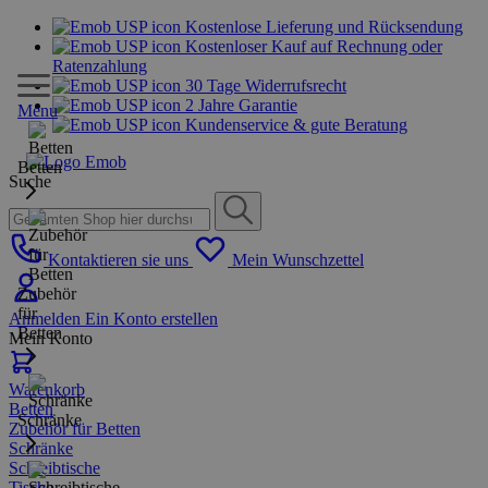
Kostenlose Lieferung und Rücksendung
Kostenloser Kauf auf Rechnung oder
Ratenzahlung
30 Tage Widerrufsrecht
2 Jahre Garantie
Menu
Kundenservice & gute Beratung
Betten
Suche
Kontaktieren sie uns
Mein Wunschzettel
Zubehör
für
Anmelden
Ein Konto erstellen
Betten
Mein Konto
Warenkorb
Betten
Schränke
Zubehör für Betten
Schränke
Schreibtische
Tische