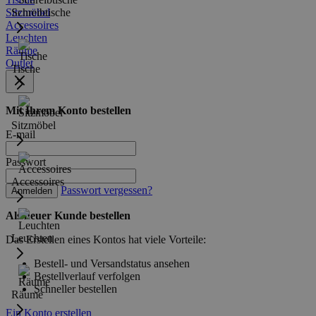
Sitzmöbel
Schreibtische
Accessoires
Leuchten
Räume
Outlet
Tische
Mit Ihrem Konto bestellen
Sitzmöbel
E-mail
Passwort
Accessoires
Passwort vergessen?
Anmelden
Als neuer Kunde bestellen
Leuchten
Das Erstellen eines Kontos hat viele Vorteile:
Bestell- und Versandstatus ansehen
Bestellverlauf verfolgen
Schneller bestellen
Räume
Ein Konto erstellen