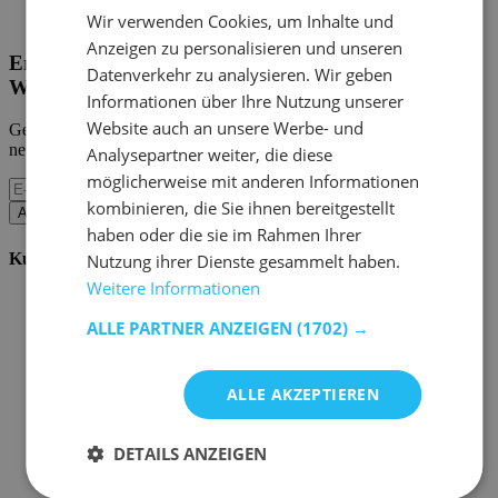
Home Emob
|
Mein Konto
Wir verwenden Cookies, um Inhalte und
Anzeigen zu personalisieren und unseren
Erhalten Sie unsere neuen Kollektionen und
Datenverkehr zu analysieren. Wir geben
Werbeaktionen.
Informationen über Ihre Nutzung unserer
Website auch an unsere Werbe- und
Geben Sie uns Ihre E-Mail und Sie werden monatlich über die
neuesten Ereignisse informiert.
Analysepartner weiter, die diese
möglicherweise mit anderen Informationen
kombinieren, die Sie ihnen bereitgestellt
Abonnieren
haben oder die sie im Rahmen Ihrer
Kundenservice
Nutzung ihrer Dienste gesammelt haben.
Weitere Informationen
Bestellen bei Emob
Zahlungsmöglichkeiten
ALLE PARTNER ANZEIGEN
(1702) →
Versand und Lieferung
Service und Garantie
Stornieren oder retournieren
ALLE AKZEPTIEREN
Beschwerde
Tipps zur Montage
Pflegehinweise
DETAILS ANZEIGEN
Paswort Vergessen?
FAQ