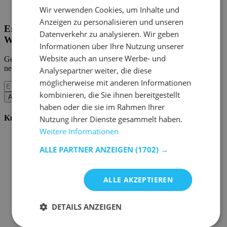
Home Emob
|
Mein Konto
Wir verwenden Cookies, um Inhalte und
Anzeigen zu personalisieren und unseren
Erhalten Sie unsere neuen Kollektionen und
Datenverkehr zu analysieren. Wir geben
Werbeaktionen.
Informationen über Ihre Nutzung unserer
Website auch an unsere Werbe- und
Geben Sie uns Ihre E-Mail und Sie werden monatlich über die
neuesten Ereignisse informiert.
Analysepartner weiter, die diese
möglicherweise mit anderen Informationen
kombinieren, die Sie ihnen bereitgestellt
Abonnieren
haben oder die sie im Rahmen Ihrer
Kundenservice
Nutzung ihrer Dienste gesammelt haben.
Weitere Informationen
Bestellen bei Emob
Zahlungsmöglichkeiten
ALLE PARTNER ANZEIGEN
(1702) →
Versand und Lieferung
Service und Garantie
Stornieren oder retournieren
ALLE AKZEPTIEREN
Beschwerde
Tipps zur Montage
Pflegehinweise
DETAILS ANZEIGEN
Paswort Vergessen?
FAQ