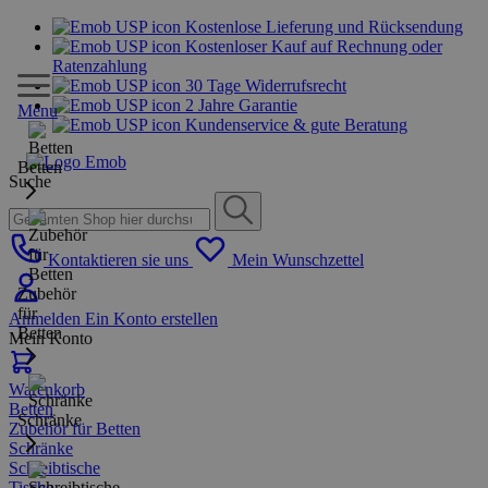
Kostenlose Lieferung und Rücksendung
Kostenloser Kauf auf Rechnung oder
Ratenzahlung
30 Tage Widerrufsrecht
2 Jahre Garantie
Menu
Kundenservice & gute Beratung
Betten
Suche
Kontaktieren sie uns
Mein Wunschzettel
Zubehör
für
Anmelden
Ein Konto erstellen
Betten
Mein Konto
Warenkorb
Betten
Schränke
Zubehör für Betten
Schränke
Schreibtische
Tische