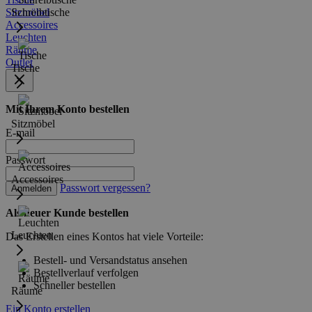
Sitzmöbel
Schreibtische
Accessoires
Leuchten
Räume
Outlet
Tische
Mit Ihrem Konto bestellen
Sitzmöbel
E-mail
Passwort
Accessoires
Passwort vergessen?
Anmelden
Als neuer Kunde bestellen
Leuchten
Das Erstellen eines Kontos hat viele Vorteile:
Bestell- und Versandstatus ansehen
Bestellverlauf verfolgen
Schneller bestellen
Räume
Ein Konto erstellen