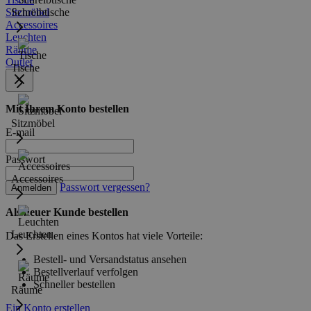
Sitzmöbel
Schreibtische
Accessoires
Leuchten
Räume
Outlet
Tische
Mit Ihrem Konto bestellen
Sitzmöbel
E-mail
Passwort
Accessoires
Passwort vergessen?
Anmelden
Als neuer Kunde bestellen
Leuchten
Das Erstellen eines Kontos hat viele Vorteile:
Bestell- und Versandstatus ansehen
Bestellverlauf verfolgen
Schneller bestellen
Räume
Ein Konto erstellen