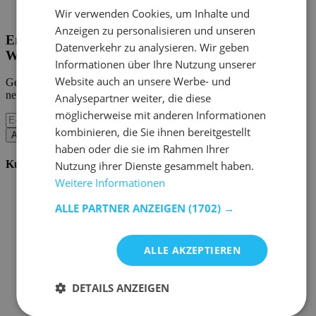
Home Emob
|
Mein Konto
Wir verwenden Cookies, um Inhalte und
Anzeigen zu personalisieren und unseren
Erhalten Sie unsere neuen Kollektionen und
Datenverkehr zu analysieren. Wir geben
Werbeaktionen.
Informationen über Ihre Nutzung unserer
Website auch an unsere Werbe- und
Geben Sie uns Ihre E-Mail und Sie werden monatlich über die
neuesten Ereignisse informiert.
Analysepartner weiter, die diese
möglicherweise mit anderen Informationen
kombinieren, die Sie ihnen bereitgestellt
Abonnieren
haben oder die sie im Rahmen Ihrer
Kundenservice
Nutzung ihrer Dienste gesammelt haben.
Weitere Informationen
Bestellen bei Emob
Zahlungsmöglichkeiten
ALLE PARTNER ANZEIGEN
(1702) →
Versand und Lieferung
Service und Garantie
Stornieren oder retournieren
ALLE AKZEPTIEREN
Beschwerde
Tipps zur Montage
Pflegehinweise
DETAILS ANZEIGEN
Paswort Vergessen?
FAQ