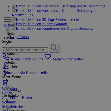
Kostenlose Lieferung und Rücksendung
Kostenloser Kauf auf Rechnung oder
Ratenzahlung
30 Tage Widerrufsrecht
2 Jahre Garantie
Menu
Kundenservice & gute Beratung
Betten
Suche
Kontaktieren sie uns
Mein Wunschzettel
Zubehör
für
Anmelden
Ein Konto erstellen
Betten
Mein Konto
Warenkorb
Betten
Schränke
Zubehör für Betten
Schränke
Schreibtische
Tische