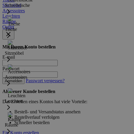
Sitzmöbel
Schreibtische
Accessoires
Leuchten
Räume
Outlet
Tische
Mit Ihrem Konto bestellen
Sitzmöbel
E-mail
Passwort
Accessoires
Passwort vergessen?
Anmelden
Als neuer Kunde bestellen
Leuchten
Das Erstellen eines Kontos hat viele Vorteile:
Bestell- und Versandstatus ansehen
Bestellverlauf verfolgen
Schneller bestellen
Räume
Ein Konto erstellen