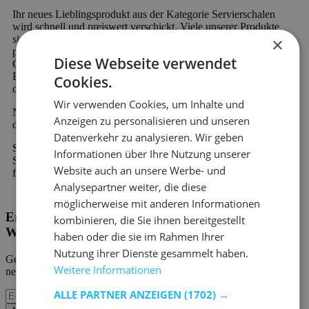
Ihr neues Lieblingsprodukt aus der Kategorie Servierschalen
wird schnell und preiswert verschickt. Viele unserer Produkte
sind sofort verfügbar und werden schnell geliefert. Außerdem
×
profitieren Sie von 60 Tagen Rückgaberecht und einer 2-Jahres-
Diese Webseite verwendet
Garantie auf alle Möbel. Neu bei Emob und einzigartig in der
Branche ist die Möglichkeit der kostenlosen Nachzahlung oder
Cookies.
der geteilten Zahlung.
Wir verwenden Cookies, um Inhalte und
Neu bei Emob und einzigartig in der Branche ist die Möglichkeit
Anzeigen zu personalisieren und unseren
der kostenlosen Nachzahlung oder der geteilten Zahlung.
Datenverkehr zu analysieren. Wir geben
Sie haben eine Frage zu unseren Produkten oder unserem
Informationen über Ihre Nutzung unserer
Service? Zögern Sie nicht,
Kontakt aufzunehmen
. Unser
Website auch an unsere Werbe- und
fachkundiges Personal wird Ihnen gerne weiterhelfen.
Analysepartner weiter, die diese
möglicherweise mit anderen Informationen
Erhalten Sie unsere neuen Kollektionen und
kombinieren, die Sie ihnen bereitgestellt
Werbeaktionen.
haben oder die sie im Rahmen Ihrer
Nutzung ihrer Dienste gesammelt haben.
Geben Sie uns Ihre E-Mail und Sie werden monatlich über die
Weitere Informationen
neuesten Ereignisse informiert.
ALLE PARTNER ANZEIGEN
(1702) →