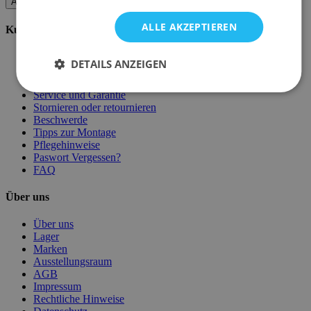
Abonnieren
ALLE AKZEPTIEREN
Kundenservice
Bestellen bei Emob
DETAILS ANZEIGEN
Zahlungsmöglichkeiten
Versand und Lieferung
Service und Garantie
Stornieren oder retournieren
Beschwerde
Tipps zur Montage
Pflegehinweise
Paswort Vergessen?
FAQ
Über uns
Über uns
Lager
Marken
Ausstellungsraum
AGB
Impressum
Rechtliche Hinweise