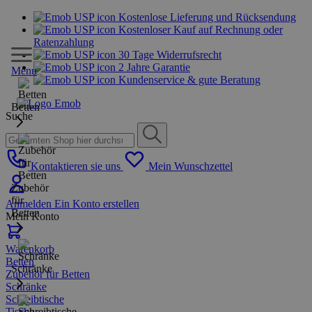
Kostenlose Lieferung und Rücksendung
Kostenloser Kauf auf Rechnung oder
Ratenzahlung
30 Tage Widerrufsrecht
2 Jahre Garantie
Menu
Kundenservice & gute Beratung
Betten
Suche
Kontaktieren sie uns
Mein Wunschzettel
Zubehör
für
Anmelden
Ein Konto erstellen
Betten
Mein Konto
Warenkorb
Betten
Schränke
Zubehör für Betten
Schränke
Schreibtische
Tische