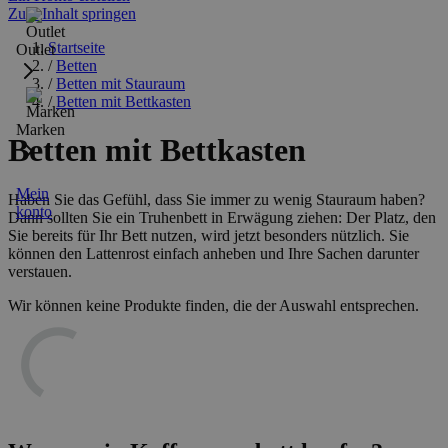
Zum Inhalt springen
Startseite
Outlet
/
Betten
/
Betten mit Stauraum
/
Betten mit Bettkasten
Marken
Betten mit Bettkasten
Mein
Haben Sie das Gefühl, dass Sie immer zu wenig Stauraum haben?
konto
Dann sollten Sie ein Truhenbett in Erwägung ziehen: Der Platz, den
Sie bereits für Ihr Bett nutzen, wird jetzt besonders nützlich. Sie
können den Lattenrost einfach anheben und Ihre Sachen darunter
verstauen.
Wir können keine Produkte finden, die der Auswahl entsprechen.