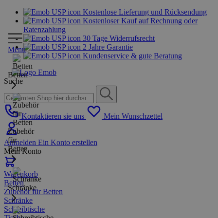
Kostenlose Lieferung und Rücksendung
Kostenloser Kauf auf Rechnung oder
Ratenzahlung
30 Tage Widerrufsrecht
2 Jahre Garantie
Menu
Kundenservice & gute Beratung
Betten
Suche
Kontaktieren sie uns
Mein Wunschzettel
Zubehör
für
Anmelden
Ein Konto erstellen
Betten
Mein Konto
Warenkorb
Betten
Schränke
Zubehör für Betten
Schränke
Schreibtische
Tische