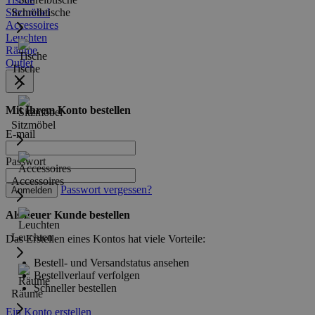
Sitzmöbel
Schreibtische
Accessoires
Leuchten
Räume
Outlet
Tische
Mit Ihrem Konto bestellen
Sitzmöbel
E-mail
Passwort
Accessoires
Passwort vergessen?
Anmelden
Als neuer Kunde bestellen
Leuchten
Das Erstellen eines Kontos hat viele Vorteile:
Bestell- und Versandstatus ansehen
Bestellverlauf verfolgen
Schneller bestellen
Räume
Ein Konto erstellen