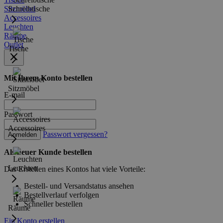
Sitzmöbel
Schreibtische
Accessoires
Leuchten
Räume
Outlet
Tische
Mit Ihrem Konto bestellen
Sitzmöbel
E-mail
Passwort
Accessoires
Passwort vergessen?
Anmelden
Als neuer Kunde bestellen
Leuchten
Das Erstellen eines Kontos hat viele Vorteile:
Bestell- und Versandstatus ansehen
Bestellverlauf verfolgen
Schneller bestellen
Räume
Ein Konto erstellen