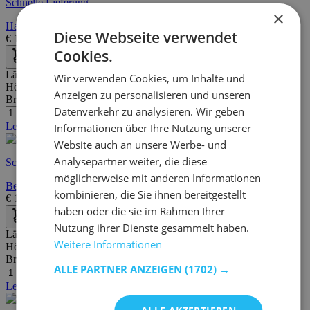
Schnelle Lieferung
×
Hausbett Home 70x140 - weiß
Diese Webseite verwendet
€
129,00
€
235,00
Cookies.
Länge:
198 cm
Wir verwenden Cookies, um Inhalte und
Höhe:
12 cm
Anzeigen zu personalisieren und unseren
Breite/Tiefe:
89 cm
Datenverkehr zu analysieren. Wir geben
Letzte Stücke
Informationen über Ihre Nutzung unserer
Website auch an unsere Werbe- und
Analysepartner weiter, die diese
Schnelle Lieferung
möglicherweise mit anderen Informationen
Bettrahmen Tibor 12 Latten 90x200 - weiß
kombinieren, die Sie ihnen bereitgestellt
€
139,00
€
299,00
haben oder die sie im Rahmen Ihrer
Nutzung ihrer Dienste gesammelt haben.
Länge:
198 cm
Weitere Informationen
Höhe:
12 cm
Breite/Tiefe:
89 cm
ALLE PARTNER ANZEIGEN
(1702) →
Letzte Stücke