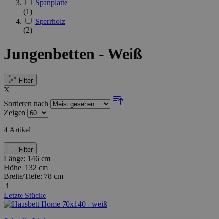
Spanplatte
(1)
Sperrholz
(2)
Jungenbetten - Weiß
Filter
X
Sortieren nach
Zeigen
4
Artikel
Filter
Länge:
146 cm
Höhe:
132 cm
Breite/Tiefe:
78 cm
Letzte Stücke