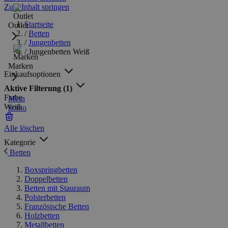
Zum Inhalt springen
Startseite
Outlet
/
Betten
/
Jungenbetten
/
Jungenbetten Weiß
Marken
Einkaufsoptionen
Aktive Filterung
(1)
Farbe
Mein
Weiß
konto
Alle löschen
Kategorie
Betten
Boxspringbetten
Doppelbetten
Betten mit Stauraum
Polsterbetten
Französische Betten
Holzbetten
Metallbetten