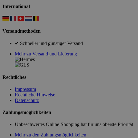
International
Versandmethoden
✔ Schneller und günstiger Versand
Mehr zu Versand und Lieferung
Rechtliches
Impressum
Rechtliche Hinweise
Datenschutz
Zahlungsmöglichkeiten
Unbeschwertes Online-Shopping hat für uns oberste Priorität
Mehr zu den Zahlungsmöglichkeiten