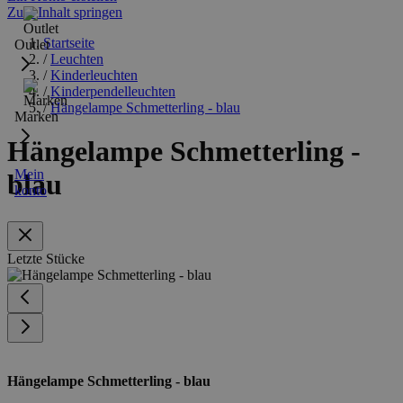
Zum Inhalt springen
Startseite
Outlet
/
Leuchten
/
Kinderleuchten
/
Kinderpendelleuchten
/
Hängelampe Schmetterling - blau
Marken
Hängelampe Schmetterling -
Mein
blau
konto
Letzte Stücke
Hängelampe Schmetterling - blau