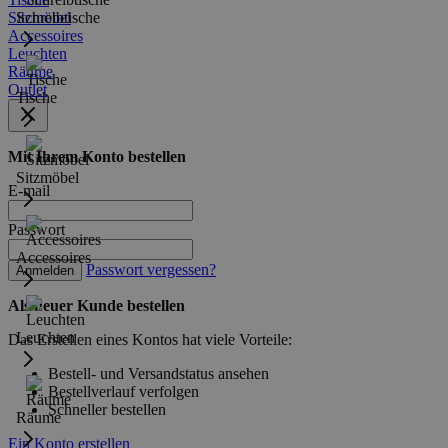
Sitzmöbel
Schreibtische
Accessoires
Leuchten
Räume
Outlet
Tische
Mit Ihrem Konto bestellen
Sitzmöbel
E-mail
Passwort
Accessoires
Passwort vergessen?
Anmelden
Als neuer Kunde bestellen
Leuchten
Das Erstellen eines Kontos hat viele Vorteile:
Bestell- und Versandstatus ansehen
Bestellverlauf verfolgen
Schneller bestellen
Räume
Ein Konto erstellen