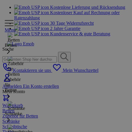
Kostenlose Lieferung und Rücksendung
Kostenloser Kauf auf Rechnung oder
Ratenzahlung
30 Tage Widerrufsrecht
2 Jahre Garantie
Menu
Kundenservice & gute Beratung
Betten
Suche
Kontaktieren sie uns
Mein Wunschzettel
Zubehör
für
Anmelden
Ein Konto erstellen
Betten
Mein Konto
Warenkorb
Betten
Schränke
Zubehör für Betten
Schränke
Schreibtische
Tische