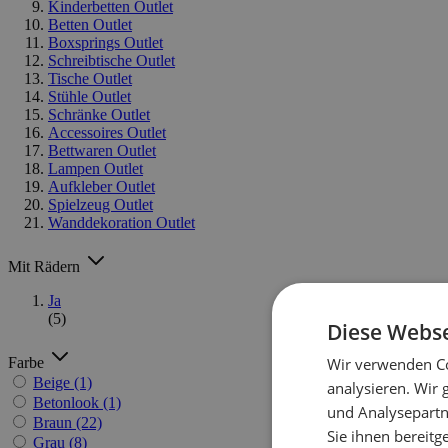
Kinderbetten Outlet
Betten Outlet
Boxsprings Outlet
Schreibtische Outlet
Tische Outlet
Stühle Outlet
Schränke Outlet
Accessoires Outlet
Bettwaren Outlet
Lampen Outlet
Aufkleber Outlet
Spielzeug Outlet
Wanddekoration Outlet
Mit Rädern
Ja
(5)
Diese Webse
Farbe
Wir verwenden Co
Beige
(1)
analysieren. Wir
Betonlook
(1)
und Analysepartn
Braun
(22)
Sie ihnen bereitg
Grau
(8)