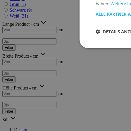
haben.
Weitere I
Grün
(1)
Schwarz
(9)
ALLE PARTNER 
Weiß
(21)
Länge Product - cm
cm
DETAILS ANZ
-
Filter
Breite Product - cm
cm
-
Filter
Höhe Product - cm
cm
-
Filter
Stil
Design