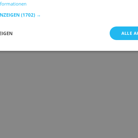
nformationen
ANZEIGEN
(1702) →
EIGEN
ALLE A