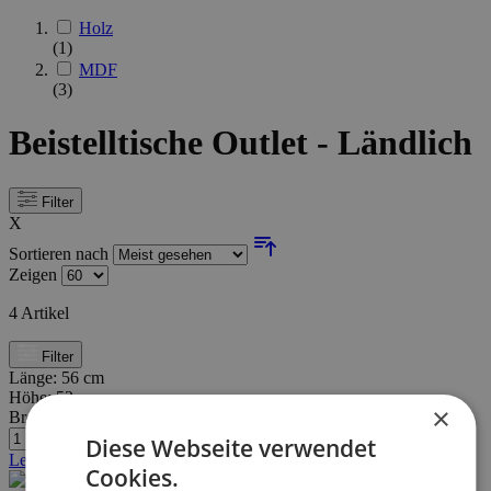
Holz
(1)
MDF
(3)
Beistelltische Outlet - Ländlich
Filter
X
Sortieren nach
Zeigen
4
Artikel
Filter
Länge:
56 cm
Höhe:
52 cm
×
Breite/Tiefe:
30 cm
Diese Webseite verwendet
Letzte Stücke
Cookies.