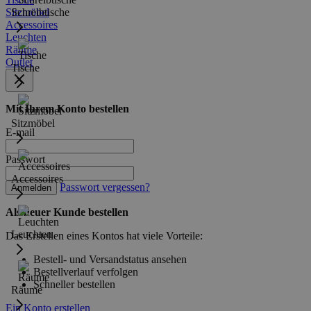
Sitzmöbel
Schreibtische
Accessoires
Leuchten
Räume
Outlet
Tische
Mit Ihrem Konto bestellen
Sitzmöbel
E-mail
Passwort
Accessoires
Passwort vergessen?
Anmelden
Als neuer Kunde bestellen
Leuchten
Das Erstellen eines Kontos hat viele Vorteile:
Bestell- und Versandstatus ansehen
Bestellverlauf verfolgen
Schneller bestellen
Räume
Ein Konto erstellen