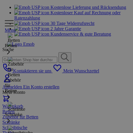
Kostenlose Lieferung und Rücksendung
Kostenloser Kauf auf Rechnung oder
Ratenzahlung
30 Tage Widerrufsrecht
2 Jahre Garantie
Menu
Kundenservice & gute Beratung
Betten
Suche
Kontaktieren sie uns
Mein Wunschzettel
Zubehör
für
Anmelden
Ein Konto erstellen
Betten
Mein Konto
Warenkorb
Betten
Schränke
Zubehör für Betten
Schränke
Schreibtische
Tische