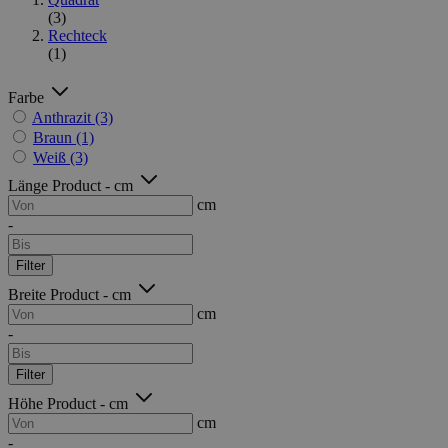
(3)
Rechteck
(1)
Farbe
Anthrazit
(3)
Braun
(1)
Weiß
(3)
Länge Product - cm
cm
-
Filter
Breite Product - cm
cm
-
Filter
Höhe Product - cm
cm
-