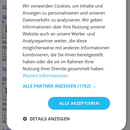
Wir verwenden Cookies, um Inhalte und
Schnelle Lieferung
Anzeigen zu personalisieren und unseren
Beistelltisch Samuel groß 56x30cm - Eiche massiv
Datenverkehr zu analysieren. Wir geben
€
179,00
€
298,00
Informationen über Ihre Nutzung unserer
Website auch an unsere Werbe- und
Länge:
40 cm
Analysepartner weiter, die diese
Höhe:
55 cm
möglicherweise mit anderen Informationen
Breite/Tiefe:
40 cm
kombinieren, die Sie ihnen bereitgestellt
haben oder die sie im Rahmen Ihrer
Nutzung ihrer Dienste gesammelt haben.
Schnelle Lieferung
Weitere Informationen
Beistelltisch Marius 40x40cm, 1 Schublade - weiß/anthrazit
€
179,00
€
312,00
ALLE PARTNER ANZEIGEN
(1702) →
Länge:
35 cm
ALLE AKZEPTIEREN
Höhe:
45 cm
Breite/Tiefe:
35 cm
DETAILS ANZEIGEN