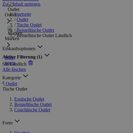
Zum Inhalt springen
Startseite
Outlet
/
Outlet
/
Tische Outlet
/
Beistelltische Outlet
/
Beistelltische Outlet Ländlich
Marken
Einkaufsoptionen
Aktive Filterung
(1)
Mein
konto
Stil
Ländlich
Alle löschen
Kategorie
Outlet
Tische Outlet
Esstische Outlet
Beistelltische Outlet
Couchtische Outlet
Form
Quadrat