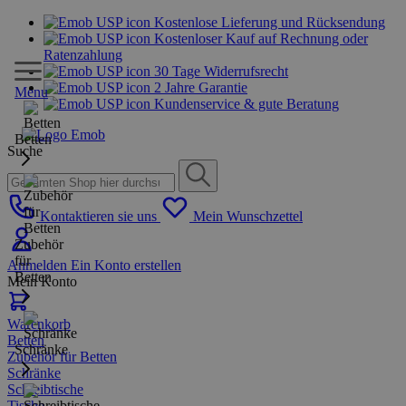
Kostenlose Lieferung und Rücksendung
Kostenloser Kauf auf Rechnung oder
Ratenzahlung
30 Tage Widerrufsrecht
2 Jahre Garantie
Menu
Kundenservice & gute Beratung
Betten
Suche
Kontaktieren sie uns
Mein Wunschzettel
Zubehör
für
Anmelden
Ein Konto erstellen
Betten
Mein Konto
Warenkorb
Betten
Schränke
Zubehör für Betten
Schränke
Schreibtische
Tische