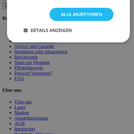
Abonnieren
ALLE AKZEPTIEREN
Kundenservice
DETAILS ANZEIGEN
Bestellen bei Emob
Zahlungsmöglichkeiten
Versand und Lieferung
Service und Garantie
Stornieren oder retournieren
Beschwerde
Tipps zur Montage
Pflegehinweise
Paswort Vergessen?
FAQ
Über uns
Über uns
Lager
Marken
Ausstellungsraum
AGB
Impressum