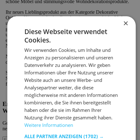
schöne Möbel und stimmungsvolle Wohndekorationsprodukte.
Ihr neues Lieblingsprodukt aus der Kategorie Dekorative
Outdoor-Kissen wird schnell und preiswert verschickt. Viele
×
unserer Produkte sind sofort verfügbar und werden schnell
geliefert. Außerdem profitieren Sie von 60 Tagen Rückgaberecht
Diese Webseite verwendet
und einer 2-Jahres-Garantie auf alle Möbel. Neu bei Emob und
Cookies.
einzigartig in der Branche ist die Möglichkeit der kostenlosen
Nachzahlung oder der geteilten Zahlung.
Wir verwenden Cookies, um Inhalte und
Neu bei Emob und einzigartig in der Branche ist die Möglichkeit
Anzeigen zu personalisieren und unseren
der kostenlosen Nachzahlung oder der geteilten Zahlung.
Datenverkehr zu analysieren. Wir geben
Informationen über Ihre Nutzung unserer
Sie haben eine Frage zu unseren Produkten oder unserem
Service? Zögern Sie nicht,
Kontakt aufzunehmen
. Unser
Website auch an unsere Werbe- und
fachkundiges Personal wird Ihnen gerne weiterhelfen.
Analysepartner weiter, die diese
möglicherweise mit anderen Informationen
kombinieren, die Sie ihnen bereitgestellt
Erhalten Sie unsere neuen Kollektionen und
haben oder die sie im Rahmen Ihrer
Werbeaktionen.
Nutzung ihrer Dienste gesammelt haben.
Geben Sie uns Ihre E-Mail und Sie werden monatlich über die
Weitere Informationen
neuesten Ereignisse informiert.
ALLE PARTNER ANZEIGEN
(1702) →