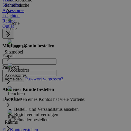
Sitzmöbel
Schreibtische
Accessoires
Leuchten
Räume
Outlet
Tische
Mit Ihrem Konto bestellen
Sitzmöbel
E-mail
Passwort
Accessoires
Passwort vergessen?
Anmelden
Als neuer Kunde bestellen
Leuchten
Das Erstellen eines Kontos hat viele Vorteile:
Bestell- und Versandstatus ansehen
Bestellverlauf verfolgen
Schneller bestellen
Räume
Ein Konto erstellen