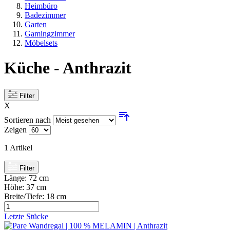
Heimbüro
Badezimmer
Garten
Gamingzimmer
Möbelsets
Küche - Anthrazit
Filter
X
Sortieren nach
Zeigen
1
Artikel
Filter
Länge:
72 cm
Höhe:
37 cm
Breite/Tiefe:
18 cm
Letzte Stücke