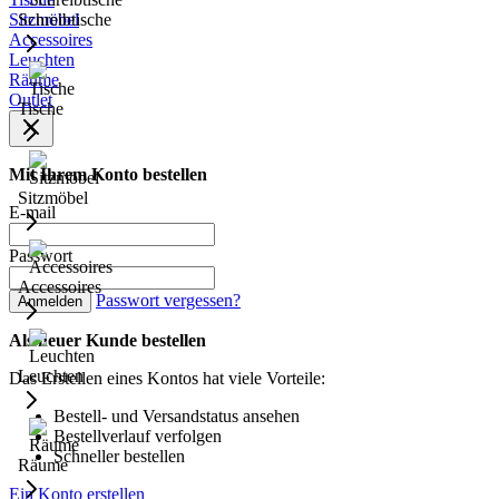
Sitzmöbel
Schreibtische
Accessoires
Leuchten
Räume
Outlet
Tische
Mit Ihrem Konto bestellen
Sitzmöbel
E-mail
Passwort
Accessoires
Passwort vergessen?
Anmelden
Als neuer Kunde bestellen
Leuchten
Das Erstellen eines Kontos hat viele Vorteile:
Bestell- und Versandstatus ansehen
Bestellverlauf verfolgen
Schneller bestellen
Räume
Ein Konto erstellen