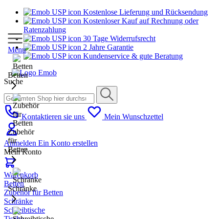
Kostenlose Lieferung und Rücksendung
Kostenloser Kauf auf Rechnung oder
Ratenzahlung
30 Tage Widerrufsrecht
2 Jahre Garantie
Menu
Kundenservice & gute Beratung
Betten
Suche
Kontaktieren sie uns
Mein Wunschzettel
Zubehör
für
Anmelden
Ein Konto erstellen
Betten
Mein Konto
Warenkorb
Betten
Schränke
Zubehör für Betten
Schränke
Schreibtische
Tische