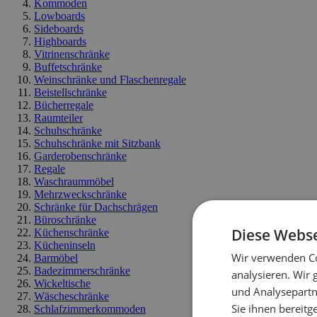
Kommoden
Lowboards
Sideboards
Highboards
Vitrinenschränke
Buffetschränke
Weinschränke und Flaschenregale
Beistellschränke
Bücherregale
Raumteiler
Schuhschränke
Schuhschränke mit Sitzbank
Garderobenschränke
Regale
Waschraummöbel
Mehrzweckschränke
Schränke für Dachschrägen
Büroschränke
Diese Webse
Küchenschränke
Kücheninseln
Wir verwenden Co
Barmöbel
Badezimmerschränke
analysieren. Wir
Wickeltische
und Analysepartn
Wäscheschränke
Sie ihnen bereitg
Schlafzimmerkommoden