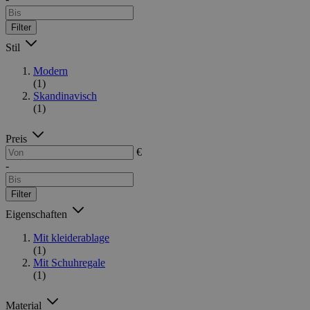
Filter
Stil
Modern
(1)
Skandinavisch
(1)
Preis
€
-
Filter
Eigenschaften
Mit kleiderablage
(1)
Mit Schuhregale
(1)
Material