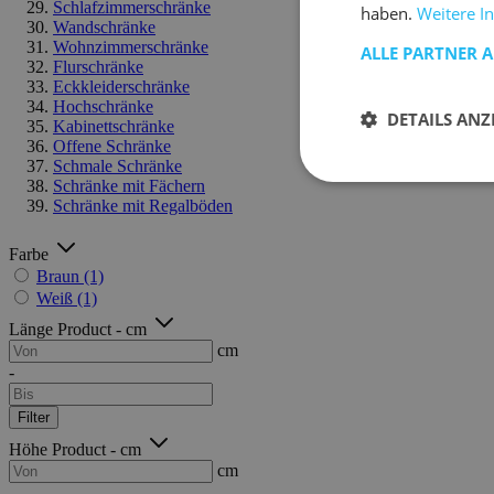
Schlafzimmerschränke
haben.
Weitere I
Wandschränke
Wohnzimmerschränke
ALLE PARTNER 
Flurschränke
Eckkleiderschränke
Hochschränke
DETAILS ANZ
Kabinettschränke
Offene Schränke
Schmale Schränke
Schränke mit Fächern
Schränke mit Regalböden
Farbe
Braun
(1)
Weiß
(1)
Länge Product - cm
cm
-
Filter
Höhe Product - cm
cm
-