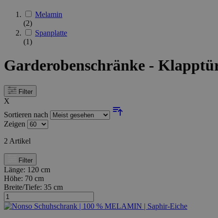
Melamin
(2)
Spanplatte
(1)
Garderobenschränke - Klapptü
Filter
X
Sortieren nach
Zeigen
2
Artikel
Filter
Länge:
120 cm
Höhe:
70 cm
Breite/Tiefe:
35 cm