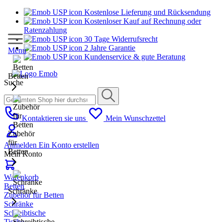
Kostenlose Lieferung und Rücksendung
Kostenloser Kauf auf Rechnung oder
Ratenzahlung
30 Tage Widerrufsrecht
2 Jahre Garantie
Menu
Kundenservice & gute Beratung
Betten
Suche
Kontaktieren sie uns
Mein Wunschzettel
Zubehör
für
Anmelden
Ein Konto erstellen
Betten
Mein Konto
Warenkorb
Betten
Schränke
Zubehör für Betten
Schränke
Schreibtische
Tische