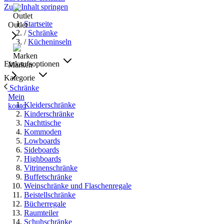
Zum Inhalt springen
Startseite
Outlet
/
Schränke
/
Kücheninseln
Einkaufsoptionen
Marken
Kategorie
Schränke
Mein
Kleiderschränke
konto
Kinderschränke
Nachttische
Kommoden
Lowboards
Sideboards
Highboards
Vitrinenschränke
Buffetschränke
Weinschränke und Flaschenregale
Beistellschränke
Bücherregale
Raumteiler
Schuhschränke