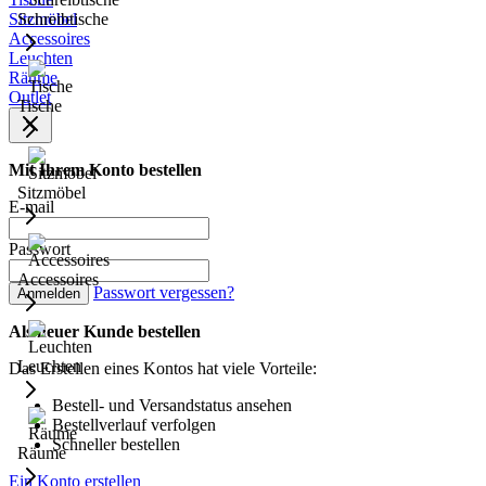
Sitzmöbel
Schreibtische
Accessoires
Leuchten
Räume
Outlet
Tische
Mit Ihrem Konto bestellen
Sitzmöbel
E-mail
Passwort
Accessoires
Passwort vergessen?
Anmelden
Als neuer Kunde bestellen
Leuchten
Das Erstellen eines Kontos hat viele Vorteile:
Bestell- und Versandstatus ansehen
Bestellverlauf verfolgen
Schneller bestellen
Räume
Ein Konto erstellen