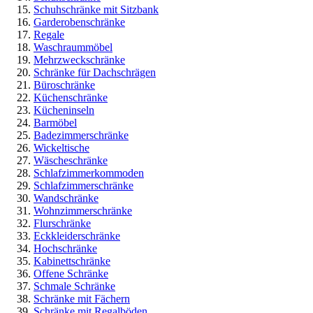
Schuhschränke mit Sitzbank
Garderobenschränke
Regale
Waschraummöbel
Mehrzweckschränke
Schränke für Dachschrägen
Büroschränke
Küchenschränke
Kücheninseln
Barmöbel
Badezimmerschränke
Wickeltische
Wäscheschränke
Schlafzimmerkommoden
Schlafzimmerschränke
Wandschränke
Wohnzimmerschränke
Flurschränke
Eckkleiderschränke
Hochschränke
Kabinettschränke
Offene Schränke
Schmale Schränke
Schränke mit Fächern
Schränke mit Regalböden