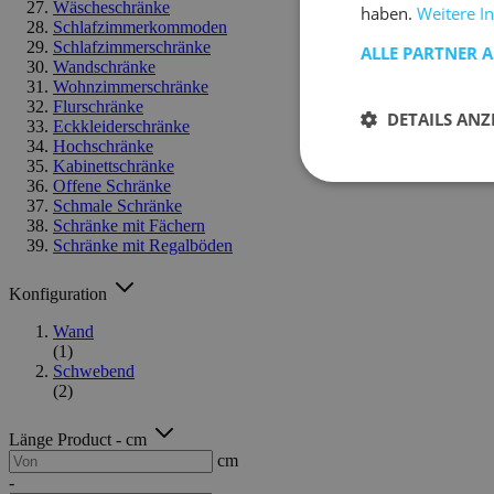
Wäscheschränke
haben.
Weitere I
Schlafzimmerkommoden
Schlafzimmerschränke
ALLE PARTNER 
Wandschränke
Wohnzimmerschränke
Flurschränke
DETAILS ANZ
Eckkleiderschränke
Hochschränke
Kabinettschränke
Offene Schränke
Schmale Schränke
Schränke mit Fächern
Schränke mit Regalböden
Konfiguration
Wand
(1)
Schwebend
(2)
Länge Product - cm
cm
-