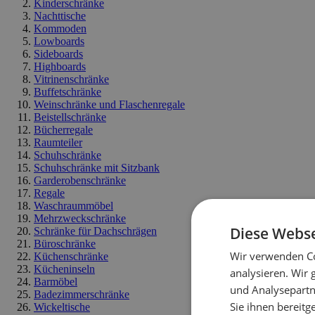
Kinderschränke
Nachttische
Kommoden
Lowboards
Sideboards
Highboards
Vitrinenschränke
Buffetschränke
Weinschränke und Flaschenregale
Beistellschränke
Bücherregale
Raumteiler
Schuhschränke
Schuhschränke mit Sitzbank
Garderobenschränke
Regale
Waschraummöbel
Mehrzweckschränke
Diese Webse
Schränke für Dachschrägen
Büroschränke
Wir verwenden Co
Küchenschränke
Kücheninseln
analysieren. Wir
Barmöbel
und Analysepartn
Badezimmerschränke
Sie ihnen bereitg
Wickeltische