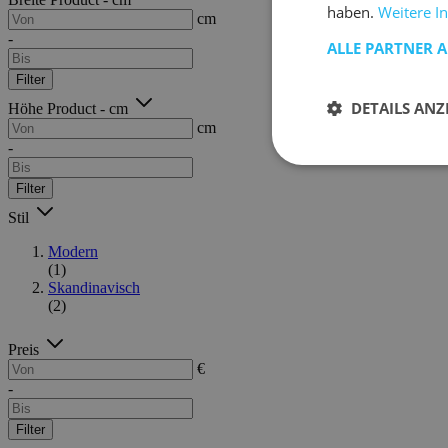
haben.
Weitere I
cm
-
ALLE PARTNER 
Filter
DETAILS ANZ
Höhe Product - cm
cm
-
Filter
Stil
Modern
(1)
Skandinavisch
(2)
Preis
€
-
Filter