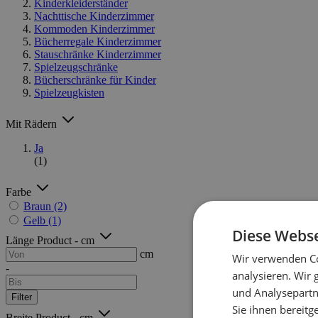
Kinderkleiderständer
Nachttische Kinderzimmer
Kommoden Kinderzimmer
Bücherregale Kinderzimmer
Stauschränke Kinderzimmer
Spielzeugschränke
Bücherschränke für Kinder
Spielzeugkisten
Mit Rädern
Ja
(1)
Farbe
Braun
(2)
Gelb
(1)
Diese Webse
Länge Product - cm
cm
Wir verwenden Co
-
analysieren. Wir
und Analysepartn
Filter
Sie ihnen bereitg
Breite Product - cm