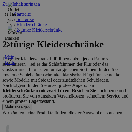
Zum Inhalt springen
Startseite
Outlet
/
Schränke
/
Kleiderschränke
/
2-türige Kleiderschränke
Marken
2-türige Kleiderschränke
Mein
Ein guter Kleiderschrank hilft Ihnen dabei, jeden Raum zu
konto
strukturieren – sei es das Schlafzimmer, der Flur oder das
Gästezimmer. In unserem umfangreichen Sortiment finden Sie
moderne Schiebetürenschränke, klassische Flügeltürenschränke
sowie Modelle mit Spiegel oder zusätzlichen Schubladen.
Nachfolgend finden Sie unser großes Angebot an
Kleiderschränken mit zwei Türen
. Bestellen Sie noch heute und
profitieren Sie von günstigen Versandkosten, schnellem Service und
einem großen Lagerbestand.
Mehr anzeigen
Wir können keine Produkte finden, die der Auswahl entsprechen.