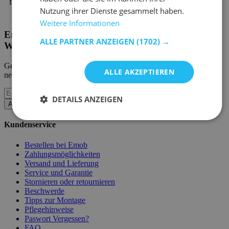
fachkundiges Personal wird Ihnen gerne weiterhelfen.
Nutzung ihrer Dienste gesammelt haben.
Weitere Informationen
Erhalten Sie unsere neuen Kollektionen und
ALLE PARTNER ANZEIGEN
(1702) →
Werbeaktionen.
Geben Sie uns Ihre E-Mail und Sie werden monatlich über die
ALLE AKZEPTIEREN
neuesten Ereignisse informiert.
DETAILS ANZEIGEN
Abonnieren
Kundenservice
Bestellen bei Emob
Zahlungsmöglichkeiten
Versand und Lieferung
Service und Garantie
Stornieren oder retournieren
Beschwerde
Tipps zur Montage
Pflegehinweise
Paswort Vergessen?
FAQ