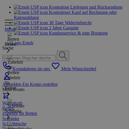
Kostenlose Lieferung und Rücksendung
Kostenloser Kauf auf Rechnung oder
Ratenzahlung
30 Tage Widerrufsrecht
2 Jahre Garantie
Menu
Kundenservice & gute Beratung
Betten
Suche
Kontaktieren sie uns
Mein Wunschzettel
Zubehör
für
Anmelden
Ein Konto erstellen
Betten
Mein Konto
Warenkorb
Betten
Schränke
Zubehör für Betten
Schränke
Schreibtische
Tische