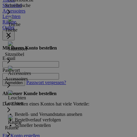
Sitzmöbel
Schreibtische
Accessoires
Leuchten
Räume
Outlet
Tische
Mit Ihrem Konto bestellen
Sitzmöbel
E-mail
Passwort
Accessoires
Passwort vergessen?
Anmelden
Als neuer Kunde bestellen
Leuchten
Das Erstellen eines Kontos hat viele Vorteile:
Bestell- und Versandstatus ansehen
Bestellverlauf verfolgen
Schneller bestellen
Räume
Ein Konto erstellen