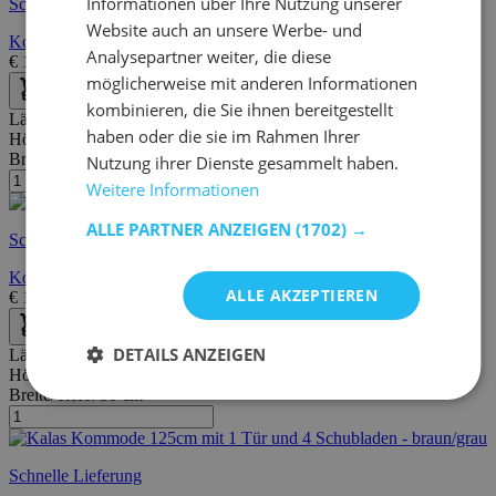
Informationen über Ihre Nutzung unserer
Schnelle Lieferung
Website auch an unsere Werbe- und
Kommode Ekko 6 Schubladen
Analysepartner weiter, die diese
€
199,95
€
346,00
möglicherweise mit anderen Informationen
kombinieren, die Sie ihnen bereitgestellt
Länge:
77 cm
haben oder die sie im Rahmen Ihrer
Höhe:
82 cm
Breite/Tiefe:
40 cm
Nutzung ihrer Dienste gesammelt haben.
Weitere Informationen
ALLE PARTNER ANZEIGEN
(1702) →
Schnelle Lieferung
Kommode Nux 3 Schubladen - Eiche
ALLE AKZEPTIEREN
€
149,00
€
205,00
DETAILS ANZEIGEN
Länge:
125 cm
Höhe:
96 cm
Breite/Tiefe:
38 cm
Schnelle Lieferung