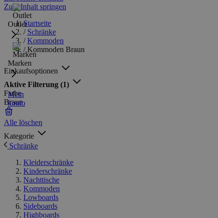
Zum Inhalt springen
Startseite
Outlet
/
Schränke
/
Kommoden
/
Kommoden Braun
Marken
Einkaufsoptionen
Aktive Filterung
(1)
Farbe
Mein
Braun
konto
Alle löschen
Kategorie
Schränke
Kleiderschränke
Kinderschränke
Nachttische
Kommoden
Lowboards
Sideboards
Highboards