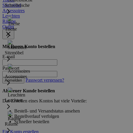
Sitzmöbel
Schreibtische
Accessoires
Leuchten
Räume
Outlet
Tische
Mit Ihrem Konto bestellen
Sitzmöbel
E-mail
Passwort
Accessoires
Passwort vergessen?
Anmelden
Als neuer Kunde bestellen
Leuchten
Das Erstellen eines Kontos hat viele Vorteile:
Bestell- und Versandstatus ansehen
Bestellverlauf verfolgen
Schneller bestellen
Räume
Ein Konto erstellen