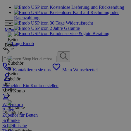
Kostenlose Lieferung und Rücksendung
Kostenloser Kauf auf Rechnung oder
Ratenzahlung
30 Tage Widerrufsrecht
2 Jahre Garantie
Menu
Kundenservice & gute Beratung
Betten
Suche
Kontaktieren sie uns
Mein Wunschzettel
Zubehör
für
Anmelden
Ein Konto erstellen
Betten
Mein Konto
Warenkorb
Betten
Schränke
Zubehör für Betten
Schränke
Schreibtische
Tische