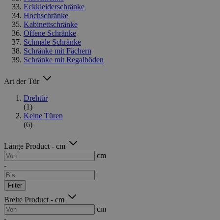
Eckkleiderschränke
Hochschränke
Kabinettschränke
Offene Schränke
Schmale Schränke
Schränke mit Fächern
Schränke mit Regalböden
Art der Tür
Drehtür
(1)
Keine Türen
(6)
Länge Product - cm
cm
-
Filter
Breite Product - cm
cm
-