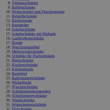
Vitrinenschränke
Buffetschränke
Weinschränke und Flaschenregale
Beistellschränke
Bücherregale
Raumteiler
Schuhschränke
Schuhschränke mit Sitzbank
Garderobenschränke
Regale
Waschraummöbel
Mehrzweckschränke
Schränke für Dachschrägen
Büroschränke
Küchenschränke
Kücheninseln
Barmöbel
Badezimmerschränke
Wickeltische
Wäscheschränke
Schlafzimmerkommoden
Schlafzimmerschränke
Wandschränke
Wohnzimmerschränke
Flurschränke