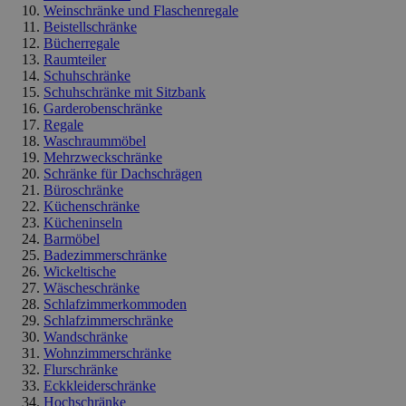
Weinschränke und Flaschenregale
Beistellschränke
Bücherregale
Raumteiler
Schuhschränke
Schuhschränke mit Sitzbank
Garderobenschränke
Regale
Waschraummöbel
Mehrzweckschränke
Schränke für Dachschrägen
Büroschränke
Küchenschränke
Kücheninseln
Barmöbel
Badezimmerschränke
Wickeltische
Wäscheschränke
Schlafzimmerkommoden
Schlafzimmerschränke
Wandschränke
Wohnzimmerschränke
Flurschränke
Eckkleiderschränke
Hochschränke