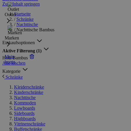
Zum Inhalt springen
Startseite
Outlet
/
Schränke
/
Nachttische
/
Nachttische Bambus
Marken
Einkaufsoptionen
Aktive Filterung
(1)
Mein
Holz
Bambus
konto
Alle löschen
Kategorie
Schränke
Kleiderschränke
Kinderschränke
Nachttische
Kommoden
Lowboards
Sideboards
Highboards
Vitrinenschränke
Buffetschränke