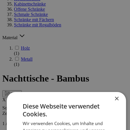
Kabinettschränke
Offene Schränke
Schmale Schränke
Schränke mit Fächern
Schränke mit Regalböden
Material
Holz
(1)
Metall
(1)
Nachttische - Bambus
Filter
×
X
Diese Webseite verwendet
Sortieren nach
Cookies.
Zeigen
Wir verwenden Cookies, um Inhalte und
1
Artikel