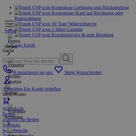
Kostenlose Lieferung und Rücksendung
Kostenloser Kauf auf Rechnung oder
Ratenzahlung
30 Tage Widerrufsrecht
2 Jahre Garantie
Menu
Kundenservice & gute Beratung
Betten
Suche
Kontaktieren sie uns
Mein Wunschzettel
Zubehör
für
Anmelden
Ein Konto erstellen
Betten
Mein Konto
Warenkorb
Betten
Schränke
Zubehör für Betten
Schränke
Schreibtische
Tische