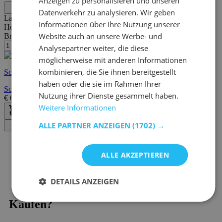
Anzeigen zu personalisieren und unseren
Filter
Datenverkehr zu analysieren. Wir geben
Länge:
30 cm
Informationen über Ihre Nutzung unserer
Höhe:
30 cm
Website auch an unsere Werbe- und
Breite/Tiefe:
25 cm
Analysepartner weiter, die diese
möglicherweise mit anderen Informationen
kombinieren, die Sie ihnen bereitgestellt
Schnelle Lieferung
haben oder die sie im Rahmen Ihrer
Schwebender Nachttisch Jolie 1 Schublade - schwarz
Nutzung ihrer Dienste gesammelt haben.
€
69,95
€
117,00
Weitere Informationen
ALLE PARTNER ANZEIGEN
(1702) →
Filter
ALLE AKZEPTIEREN
DETAILS ANZEIGEN
Kaufen?