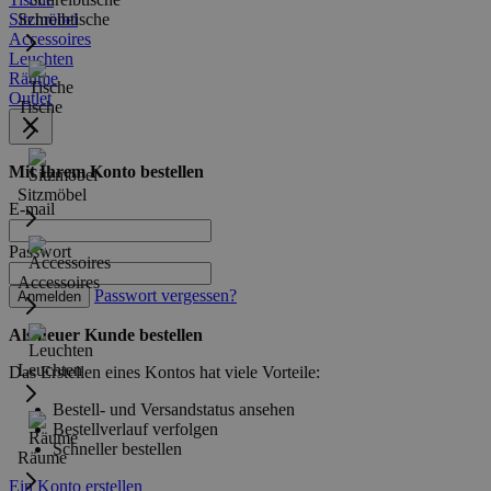
Sitzmöbel
Schreibtische
Accessoires
Leuchten
Räume
Outlet
Tische
Mit Ihrem Konto bestellen
Sitzmöbel
E-mail
Passwort
Accessoires
Passwort vergessen?
Anmelden
Als neuer Kunde bestellen
Leuchten
Das Erstellen eines Kontos hat viele Vorteile:
Bestell- und Versandstatus ansehen
Bestellverlauf verfolgen
Schneller bestellen
Räume
Ein Konto erstellen