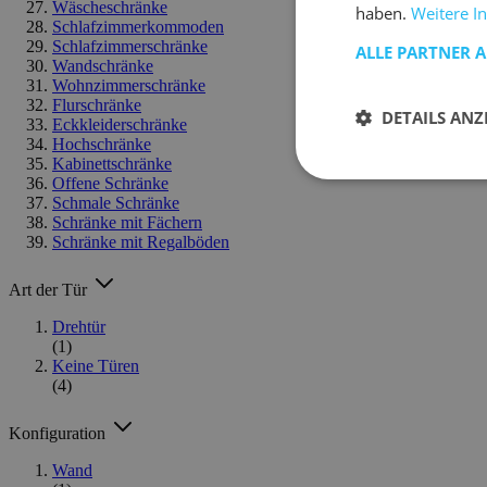
Wäscheschränke
haben.
Weitere I
Schlafzimmerkommoden
Schlafzimmerschränke
ALLE PARTNER 
Wandschränke
Wohnzimmerschränke
Flurschränke
DETAILS ANZ
Eckkleiderschränke
Hochschränke
Kabinettschränke
Offene Schränke
Schmale Schränke
Schränke mit Fächern
Schränke mit Regalböden
Art der Tür
Drehtür
(1)
Keine Türen
(4)
Konfiguration
Wand