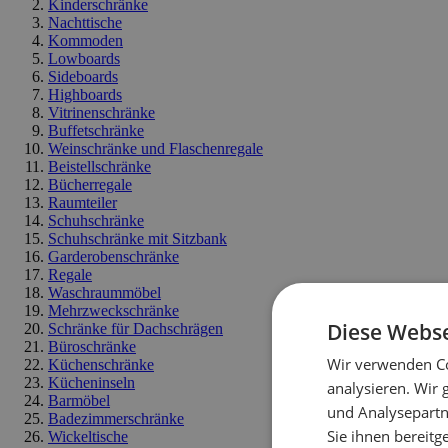
Kinderschränke
Nachttische
Kommoden
Lowboards
Sideboards
Highboards
Vitrinenschränke
Buffetschränke
Weinschränke und Flaschenregale
Beistellschränke
Bücherregale
Raumteiler
Schuhschränke
Schuhschränke mit Sitzbank
Garderobenschränke
Regale
Waschraummöbel
Mehrzweckschränke
Diese Webse
Schränke für Dachschrägen
Büroschränke
Wir verwenden Co
Küchenschränke
Kücheninseln
analysieren. Wir
Barmöbel
und Analysepartn
Badezimmerschränke
Sie ihnen bereitg
Wickeltische