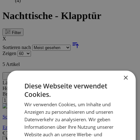
(4)
Nachttische - Klapptür
Filter
X
Sortieren nach
Zeigen
5
Artikel
×
Filter
Länge:
30 cm
Diese Webseite verwendet
Höhe:
55 cm
Cookies.
Breite/Tiefe:
30 cm
Wir verwenden Cookies, um Inhalte und
Anzeigen zu personalisieren und unseren
Schnelle Lieferung
Datenverkehr zu analysieren. Wir geben
Informationen über Ihre Nutzung unserer
Ema Nachttisch | 100 % MELAMIN | Weiß, Hellmokka
€
75,95
€
125,00
Website auch an unsere Werbe- und