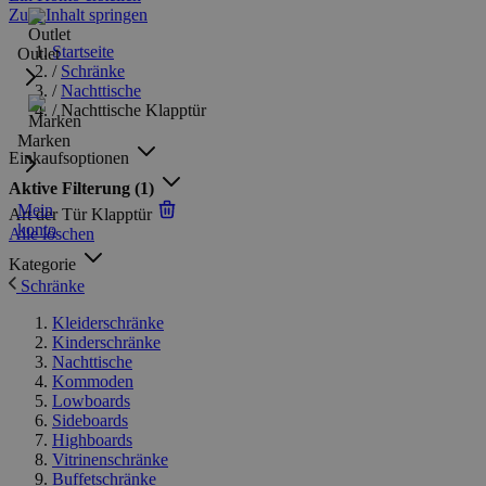
Zum Inhalt springen
Startseite
Outlet
/
Schränke
/
Nachttische
/
Nachttische Klapptür
Marken
Einkaufsoptionen
Aktive Filterung
(1)
Mein
Art der Tür
Klapptür
konto
Alle löschen
Kategorie
Schränke
Kleiderschränke
Kinderschränke
Nachttische
Kommoden
Lowboards
Sideboards
Highboards
Vitrinenschränke
Buffetschränke