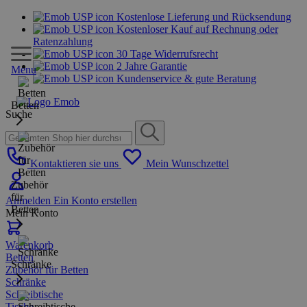
Kostenlose Lieferung und Rücksendung
Kostenloser Kauf auf Rechnung oder
Ratenzahlung
30 Tage Widerrufsrecht
2 Jahre Garantie
Menu
Kundenservice & gute Beratung
Betten
Suche
Kontaktieren sie uns
Mein Wunschzettel
Zubehör
für
Anmelden
Ein Konto erstellen
Betten
Mein Konto
Warenkorb
Betten
Schränke
Zubehör für Betten
Schränke
Schreibtische
Tische