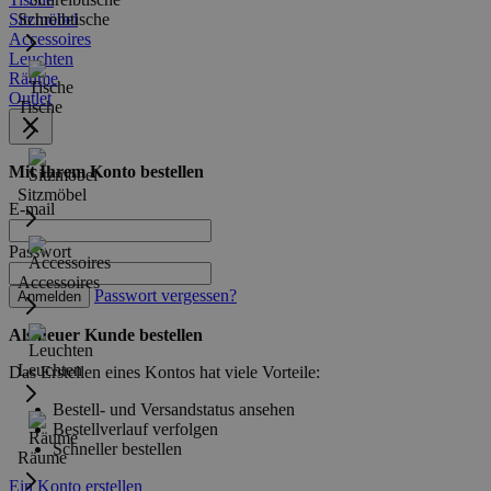
Sitzmöbel
Schreibtische
Accessoires
Leuchten
Räume
Outlet
Tische
Mit Ihrem Konto bestellen
Sitzmöbel
E-mail
Passwort
Accessoires
Passwort vergessen?
Anmelden
Als neuer Kunde bestellen
Leuchten
Das Erstellen eines Kontos hat viele Vorteile:
Bestell- und Versandstatus ansehen
Bestellverlauf verfolgen
Schneller bestellen
Räume
Ein Konto erstellen