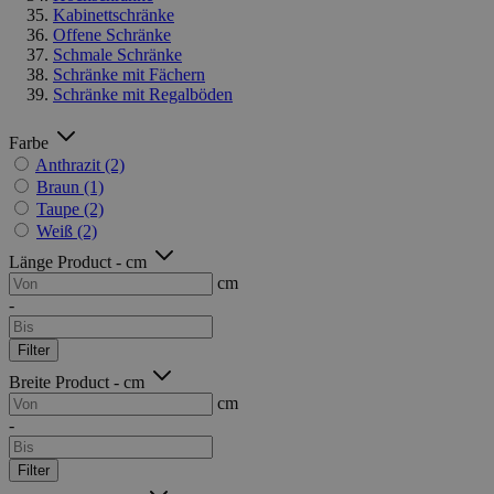
Kabinettschränke
Offene Schränke
Schmale Schränke
Schränke mit Fächern
Schränke mit Regalböden
Farbe
Anthrazit
(2)
Braun
(1)
Taupe
(2)
Weiß
(2)
Länge Product - cm
cm
-
Filter
Breite Product - cm
cm
-
Filter