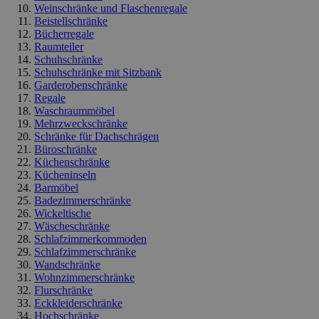
Weinschränke und Flaschenregale
Beistellschränke
Bücherregale
Raumteiler
Schuhschränke
Schuhschränke mit Sitzbank
Garderobenschränke
Regale
Waschraummöbel
Mehrzweckschränke
Schränke für Dachschrägen
Büroschränke
Küchenschränke
Kücheninseln
Barmöbel
Badezimmerschränke
Wickeltische
Wäscheschränke
Schlafzimmerkommoden
Schlafzimmerschränke
Wandschränke
Wohnzimmerschränke
Flurschränke
Eckkleiderschränke
Hochschränke