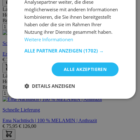
Analysepartner weiter, die diese
möglicherweise mit anderen Informationen
Länge:
30 cm
Höhe:
55 cm
kombinieren, die Sie ihnen bereitgestellt
Breite/Tiefe:
30 cm
haben oder die sie im Rahmen Ihrer
Nutzung ihrer Dienste gesammelt haben.
Weitere Informationen
Schnelle Lieferung
ALLE PARTNER ANZEIGEN
(1702) →
Ema Nachttisch | 100 % MELAMIN | Weiß
€
75,95
€
126,00
ALLE AKZEPTIEREN
Länge:
30 cm
Höhe:
55 cm
DETAILS ANZEIGEN
Breite/Tiefe:
30 cm
Schnelle Lieferung
Ema Nachttisch | 100 % MELAMIN | Anthrazit
€
75,95
€
126,00