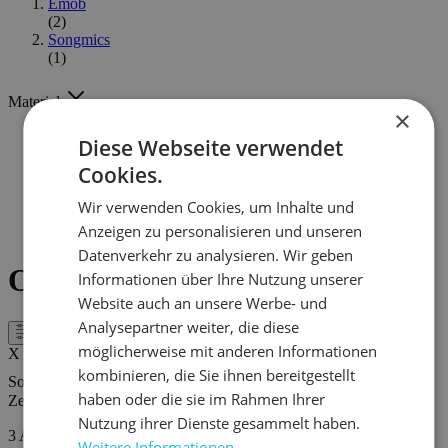
Emob
(2)
Songmics
(1)
Material
×
Melamin
Diese Webseite verwendet
(2)
Cookies.
Spanplatte
(1)
Wir verwenden Cookies, um Inhalte und
Stahl
Anzeigen zu personalisieren und unseren
(1)
Datenverkehr zu analysieren. Wir geben
Offene Schränke - Anthrazit
Informationen über Ihre Nutzung unserer
Website auch an unsere Werbe- und
Analysepartner weiter, die diese
Filter
möglicherweise mit anderen Informationen
X
kombinieren, die Sie ihnen bereitgestellt
Sortieren nach
haben oder die sie im Rahmen Ihrer
Zeigen
Nutzung ihrer Dienste gesammelt haben.
3
Artikel
Weitere Informationen