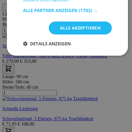
Filter
ALLE PARTNER ANZEIGEN
(1702) →
Länge:
120 cm
Höhe:
171 cm
Breite/Tiefe:
20 cm
ALLE AKZEPTIEREN
DETAILS ANZEIGEN
Schnelle Lieferung
Niho Bücherregal | 100% MELAMIN | Eiche, Anthrazit
€
279,00
€
353,00
Länge:
90 cm
Höhe:
180 cm
Breite/Tiefe:
40 cm
Schnelle Lieferung
Schwerlastregal, 5 Ebenen, 875 kg Tragfähigkeit
€
71,95
€
108,00