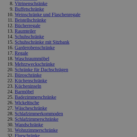
Vitrinenschränke
Buffetschränke
Weinschränke und Flaschenregale
Beistellschränke
Bücherregale
Raumteiler
Schuhschränke
Schuhschränke mit Sitzbank
Garderobenschränke
Regale
Waschraummöbel
Mehrzweckschränke
Schränke für Dachschrägen
Büroschränke
Küchenschränke
Kücheninseln
Barmöbel
Badezimmerschränke
Wickeltische
Wäscheschränke
Schlafzimmerkommoden
Schlafzimmerschränke
Wandschränke
Wohnzimmerschränke
Flurschränke