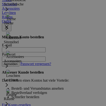
Sitzmöbel
Schreibtische
Accessoires
Leuchten
Räume
Outlet
Tische
Mit Ihrem Konto bestellen
Sitzmöbel
E-mail
Passwort
Accessoires
Passwort vergessen?
Anmelden
Als neuer Kunde bestellen
Leuchten
Das Erstellen eines Kontos hat viele Vorteile:
Bestell- und Versandstatus ansehen
Bestellverlauf verfolgen
Schneller bestellen
Räume
Ein Konto erstellen