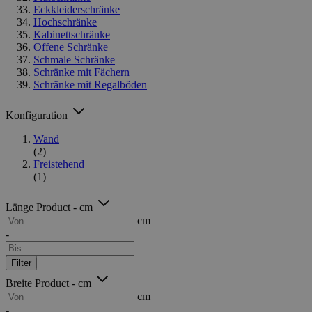
Eckkleiderschränke
Hochschränke
Kabinettschränke
Offene Schränke
Schmale Schränke
Schränke mit Fächern
Schränke mit Regalböden
Konfiguration
Wand
(2)
Freistehend
(1)
Länge Product - cm
cm
-
Filter
Breite Product - cm
cm
-