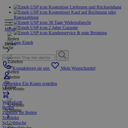
Kostenlose Lieferung und Rücksendung
Kostenloser Kauf auf Rechnung oder
Ratenzahlung
30 Tage Widerrufsrecht
2 Jahre Garantie
Menu
Kundenservice & gute Beratung
Betten
Suche
Kontaktieren sie uns
Mein Wunschzettel
Zubehör
für
Anmelden
Ein Konto erstellen
Betten
Mein Konto
Warenkorb
Betten
Schränke
Zubehör für Betten
Schränke
Schreibtische
Tische