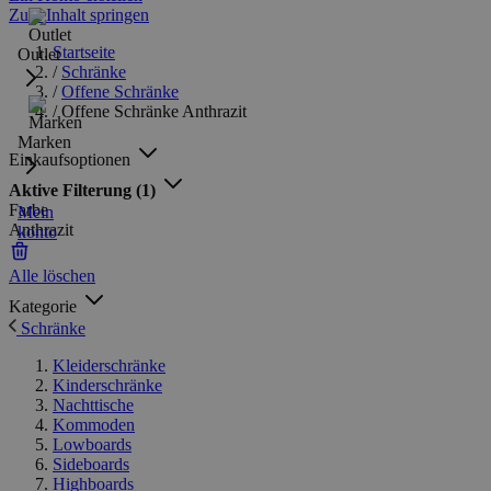
Zum Inhalt springen
Startseite
Outlet
/
Schränke
/
Offene Schränke
/
Offene Schränke Anthrazit
Marken
Einkaufsoptionen
Aktive Filterung
(1)
Farbe
Mein
Anthrazit
konto
Alle löschen
Kategorie
Schränke
Kleiderschränke
Kinderschränke
Nachttische
Kommoden
Lowboards
Sideboards
Highboards