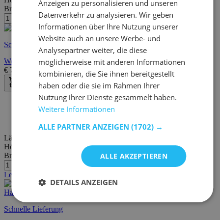
Anzeigen zu personalisieren und unseren
Breite/Tiefe:
30 cm
Datenverkehr zu analysieren. Wir geben
Informationen über Ihre Nutzung unserer
Website auch an unsere Werbe- und
Schnelle Lieferung
Analysepartner weiter, die diese
Weißes Eckregal, 30x30x129,5cm (BxTxH), 11,3kg
möglicherweise mit anderen Informationen
€
72,95
€
99,00
kombinieren, die Sie ihnen bereitgestellt
haben oder die sie im Rahmen Ihrer
Nutzung ihrer Dienste gesammelt haben.
30 Tage Widerrufsrecht
Weitere Informationen
Kostenlose Lieferung und Rücksendung
Kostenloser Kauf auf Rechnung oder Ratenzahlung
ALLE PARTNER ANZEIGEN
(1702) →
Länge:
30 cm
Höhe:
300 cm
Breite/Tiefe:
30 cm
ALLE AKZEPTIEREN
Letzte Stücke
DETAILS ANZEIGEN
Schnelle Lieferung