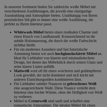
In unserem Sortiment finden Sie zahlreiche weiße Möbel mit
verschiedenen Ausführungen, die jeweils eine einzigartige
Ausstrahlung und Atmosphäre bieten. Unabhängig von Ihrem
persönlichen Stil gibt es immer eine weiße Ausführung, die
perfekt zu Ihrem Interieur passt.
Whitewash-Möbel
bieten einen rustikalen Charme und
einen Hauch von Landhausstil. Kennzeichnend ist die
subtile Holzmaserung, die durch die weiße Farbschicht
sichtbar bleibt.
Für ein modernes Aussehen und fast futuristische
Anmutung bieten wir auch
hochglanzlackierte Möbel
an.
Ideal für Liebhaber von klarem und minimalistischem
Design, bei denen das Möbelstück durch seinen Glanz und
seine klaren Linien auffällt.
Mattweiß
wird oft für einen weicheren und gedämpfteren
Look gewählt, der nicht dominiert und sich leicht mit
anderen Einrichtungsstilen kombinieren lässt.
Für Liebhaber subtiler Nuancen ist
gebrochenes Weiß
eine ausgezeichnete Wahl. Diese Nuance verleiht dem
Interieur eine leichte Wärme, ohne die Helligkeit von Weiß
zu verlieren.
Möbel in
Cremeweiß
sind sanft und schaffen eine
romantische Atmosphäre. Die idealen Möbel für einen