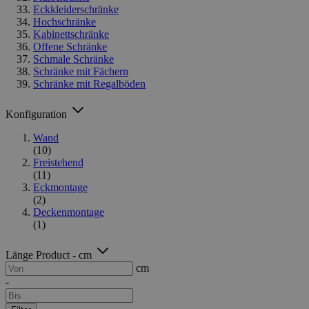
Eckkleiderschränke
Hochschränke
Kabinettschränke
Offene Schränke
Schmale Schränke
Schränke mit Fächern
Schränke mit Regalböden
Konfiguration
Wand
(10)
Freistehend
(11)
Eckmontage
(2)
Deckenmontage
(1)
Länge Product - cm
cm
-