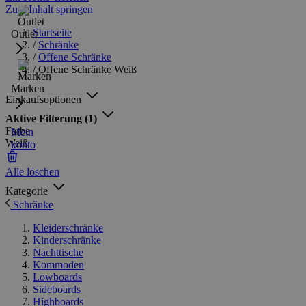
Zum Inhalt springen
Startseite
Outlet
/
Schränke
/
Offene Schränke
/
Offene Schränke Weiß
Marken
Einkaufsoptionen
Aktive Filterung
(1)
Farbe
Mein
Weiß
konto
Alle löschen
Kategorie
Schränke
Kleiderschränke
Kinderschränke
Nachttische
Kommoden
Lowboards
Sideboards
Highboards