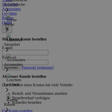
Sitzmöbel
Schreibtische
Accessoires
Leuchten
Räume
Outlet
Tische
Mit Ihrem Konto bestellen
Sitzmöbel
E-mail
Passwort
Accessoires
Passwort vergessen?
Anmelden
Als neuer Kunde bestellen
Leuchten
Das Erstellen eines Kontos hat viele Vorteile:
Bestell- und Versandstatus ansehen
Bestellverlauf verfolgen
Schneller bestellen
Räume
Ein Konto erstellen