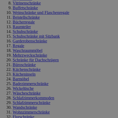
Vitrinenschränke
Buffetschränke
Weinschränke und Flaschenregale
Beistellschränke
Bücherregale
Raumteiler
Schuhschränke
Schuhschränke mit Sitzbank
Garderobenschränke
Regale
Waschraummöbel
Mehrzweckschränke
Schränke für Dachschrägen
Büroschränke
Küchenschränke
Kücheninseln
Barmöbel
Badezimmerschränke
Wickeltische
Wäscheschränke
Schlafzimmerkommoden
Schlafzimmerschränke
Wandschränke
Wohnzimmerschränke
Flurschränke