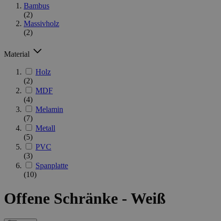
Bambus
(2)
Massivholz
(2)
Material
Holz
(2)
MDF
(4)
Melamin
(7)
Metall
(5)
PVC
(3)
Spanplatte
(10)
Offene Schränke - Weiß