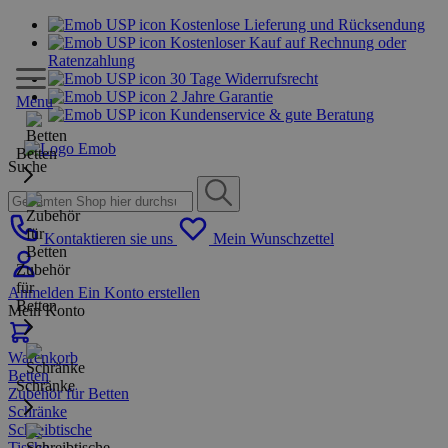
Kostenlose Lieferung und Rücksendung
Kostenloser Kauf auf Rechnung oder
Ratenzahlung
30 Tage Widerrufsrecht
2 Jahre Garantie
Menu
Kundenservice & gute Beratung
Betten
Suche
Kontaktieren sie uns
Mein Wunschzettel
Zubehör
für
Anmelden
Ein Konto erstellen
Betten
Mein Konto
Warenkorb
Betten
Schränke
Zubehör für Betten
Schränke
Schreibtische
Tische