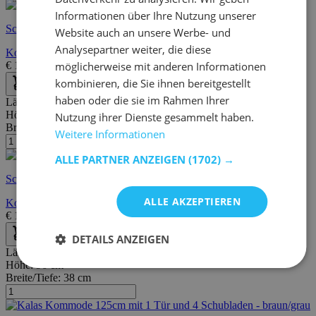
Informationen über Ihre Nutzung unserer
Schnelle Lieferung
Website auch an unsere Werbe- und
Analysepartner weiter, die diese
Kommode Ekko 6 Schubladen
€
199,95
€
346,00
möglicherweise mit anderen Informationen
kombinieren, die Sie ihnen bereitgestellt
haben oder die sie im Rahmen Ihrer
Länge:
77 cm
Höhe:
82 cm
Nutzung ihrer Dienste gesammelt haben.
Breite/Tiefe:
40 cm
Weitere Informationen
ALLE PARTNER ANZEIGEN
(1702) →
Schnelle Lieferung
ALLE AKZEPTIEREN
Kommode Nux 3 Schubladen - Eiche
€
149,00
€
205,00
DETAILS ANZEIGEN
Länge:
125 cm
Höhe:
96 cm
Breite/Tiefe:
38 cm