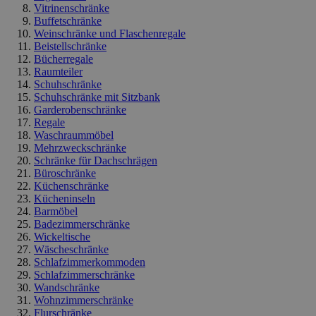
Vitrinenschränke
Buffetschränke
Weinschränke und Flaschenregale
Beistellschränke
Bücherregale
Raumteiler
Schuhschränke
Schuhschränke mit Sitzbank
Garderobenschränke
Regale
Waschraummöbel
Mehrzweckschränke
Schränke für Dachschrägen
Büroschränke
Küchenschränke
Kücheninseln
Barmöbel
Badezimmerschränke
Wickeltische
Wäscheschränke
Schlafzimmerkommoden
Schlafzimmerschränke
Wandschränke
Wohnzimmerschränke
Flurschränke