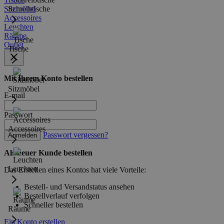
Sitzmöbel
Schreibtische
Accessoires
Leuchten
Räume
Outlet
Tische
Mit Ihrem Konto bestellen
Sitzmöbel
E-mail
Passwort
Accessoires
Passwort vergessen?
Anmelden
Als neuer Kunde bestellen
Leuchten
Das Erstellen eines Kontos hat viele Vorteile:
Bestell- und Versandstatus ansehen
Bestellverlauf verfolgen
Schneller bestellen
Räume
Ein Konto erstellen