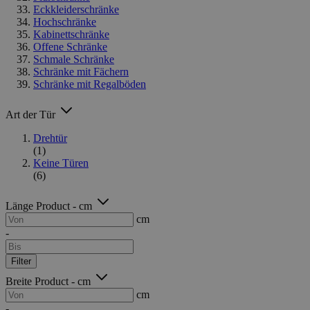
Eckkleiderschränke
Hochschränke
Kabinettschränke
Offene Schränke
Schmale Schränke
Schränke mit Fächern
Schränke mit Regalböden
Art der Tür
Drehtür
(1)
Keine Türen
(6)
Länge Product - cm
cm
-
Filter
Breite Product - cm
cm
-