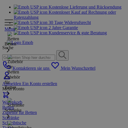
Kostenlose Lieferung und Rücksendung
Kostenloser Kauf auf Rechnung oder
Ratenzahlung
30 Tage Widerrufsrecht
2 Jahre Garantie
Menu
Kundenservice & gute Beratung
Betten
Suche
Kontaktieren sie uns
Mein Wunschzettel
Zubehör
für
Anmelden
Ein Konto erstellen
Betten
Mein Konto
Warenkorb
Betten
Schränke
Zubehör für Betten
Schränke
Schreibtische
Tische