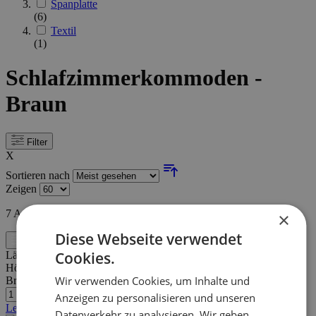
Spanplatte
(6)
Textil
(1)
Schlafzimmerkommoden -
Braun
Filter
X
Sortieren nach
Zeigen
7
Artikel
×
Diese Webseite verwendet
Filter
Cookies.
Länge:
120 cm
Höhe:
81 cm
Wir verwenden Cookies, um Inhalte und
Breite/Tiefe:
40 cm
Anzeigen zu personalisieren und unseren
Letzte Stücke
Datenverkehr zu analysieren. Wir geben