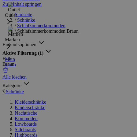
Zum Inhalt springen
Startseite
Outlet
/
Schränke
/
Schlafzimmerkommoden
/
Schlafzimmerkommoden Braun
Marken
Einkaufsoptionen
Aktive Filterung
(1)
Farbe
Mein
Braun
konto
Alle löschen
Kategorie
Schränke
Kleiderschränke
Kinderschränke
Nachttische
Kommoden
Lowboards
Sideboards
Highboards