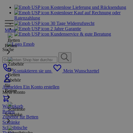
Kostenlose Lieferung und Rücksendung
Kostenloser Kauf auf Rechnung oder
Ratenzahlung
30 Tage Widerrufsrecht
2 Jahre Garantie
Menu
Kundenservice & gute Beratung
Betten
Suche
Kontaktieren sie uns
Mein Wunschzettel
Zubehör
für
Anmelden
Ein Konto erstellen
Betten
Mein Konto
Warenkorb
Betten
Schränke
Zubehör für Betten
Schränke
Schreibtische
Tische