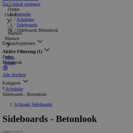
Zum Inhalt springen
Startseite
Outlet
/
Schränke
/
Sideboards
/
Sideboards Betonlook
Marken
Einkaufsoptionen
Aktive Filterung
(1)
Farbe
Mein
Betonlook
konto
Alle löschen
Kategorie
Schränke
Sideboards - Betonlook
Schmale Sideboards
Sideboards - Betonlook