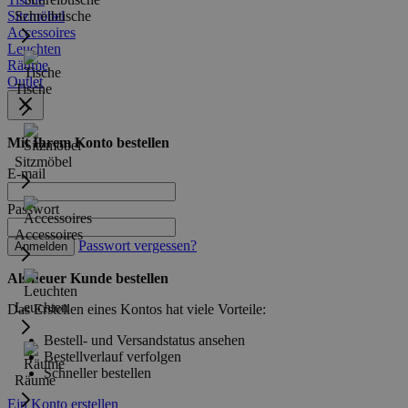
Sitzmöbel
Schreibtische
Accessoires
Leuchten
Räume
Outlet
Tische
Mit Ihrem Konto bestellen
Sitzmöbel
E-mail
Passwort
Accessoires
Passwort vergessen?
Anmelden
Als neuer Kunde bestellen
Leuchten
Das Erstellen eines Kontos hat viele Vorteile:
Bestell- und Versandstatus ansehen
Bestellverlauf verfolgen
Schneller bestellen
Räume
Ein Konto erstellen