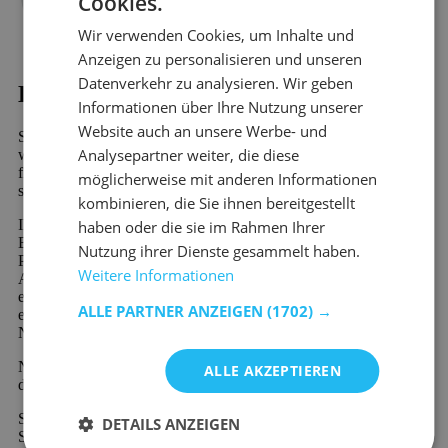
Cookies.
Wir verwenden Cookies, um Inhalte und
Anzeigen zu personalisieren und unseren
Datenverkehr zu analysieren. Wir geben
Kaufen?
Informationen über Ihre Nutzung unserer
Website auch an unsere Werbe- und
Sind Sie auf der Suche nach Sideboards - Betonlook? Dann
Analysepartner weiter, die diese
werden Sie bei Emob, Ihrem Online-Möbelshop, garantiert
finden. In unserem riesigen Sortiment finden Sie mehr als 10.000
möglicherweise mit anderen Informationen
schöne Möbel und stimmungsvolle Wohndekorationsprodukte.
kombinieren, die Sie ihnen bereitgestellt
Ihr neues Lieblingsprodukt aus der Kategorie Sideboards -
haben oder die sie im Rahmen Ihrer
Betonlook wird schnell und preiswert verschickt. Viele unserer
Nutzung ihrer Dienste gesammelt haben.
Produkte sind sofort verfügbar und werden schnell geliefert.
Weitere Informationen
Außerdem profitieren Sie von 60 Tagen Rückgaberecht und
einer 2-Jahres-Garantie auf alle Möbel. Neu bei Emob und
ALLE PARTNER ANZEIGEN
(1702) →
einzigartig in der Branche ist die Möglichkeit der kostenlosen
Nachzahlung oder der geteilten Zahlung.
Neu bei Emob und einzigartig in der Branche ist die Möglichkeit
ALLE AKZEPTIEREN
der kostenlosen Nachzahlung oder der geteilten Zahlung.
Sie haben eine Frage zu unseren Produkten oder unserem
DETAILS ANZEIGEN
Service? Zögern Sie nicht,
Kontakt aufzunehmen
. Unser