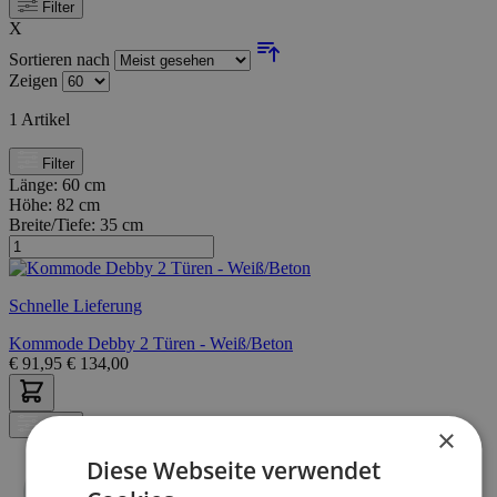
Filter
X
Sortieren nach
Zeigen
1
Artikel
Filter
Länge:
60 cm
Höhe:
82 cm
Breite/Tiefe:
35 cm
Schnelle Lieferung
Kommode Debby 2 Türen - Weiß/Beton
€
91,95
€
134,00
Filter
×
Diese Webseite verwendet